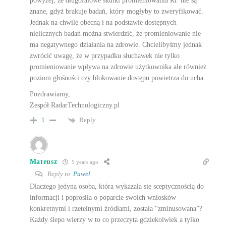
powyżej, że długofalowe skutki promieniowania RF nie są
znane, gdyż brakuje badań, który mogłyby to zweryfikować.
Jednak na chwilę obecną i na podstawie dostępnych
nielicznych badań można stwierdzić, że promieniowanie nie
ma negatywnego działania na zdrowie. Chcielibyśmy jednak
zwrócić uwagę, że w przypadku słuchawek nie tylko
promieniowanie wpływa na zdrowie użytkownika ale również
poziom głośności czy blokowanie dostępu powietrza do ucha.
Pozdrawiamy,
Zespół RadarTechnologiczny.pl
Reply
1
Mateusz
5 years ago
Reply to
Paweł
Dlaczego jedyna osoba, która wykazała się sceptycznością do
informacji i poprosiła o poparcie swoich wniosków
konkretnymi i rzetelnymi źródłami, została “zminusowana”?
Każdy ślepo wierzy w to co przeczyta gdziekolwiek a tylko