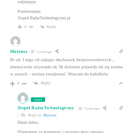
rodzinnym.
Pozdrawiamy,
Zespol RadarTechnologiczny.pl
Reply
0
Mateusz
3 years ago
Po ok 3 tego od zakupu słuchawek bezprzewodowych ,
intensywnie używanie ok 3h dziennie pojawiły mi się szumu
w uszach – można zwarjować. Wracam do kabelków
Reply
0
Author
Zespół RadarTechnologiczny
3 years ago
Reply to
Mateusz
Dzien dobry,
Dziekujemy za komentarz i zyczymy duzo zdrowia.