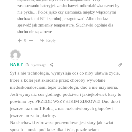
zastosowaniu bateryjek ze słuchawek mikrofalówka nawet by
nie pykła… Połóż jajko czy ziemniaka między włączonymi
słuchawkami BT i spróbuj je zagotować. Albo chociaż
sprawdź jak zmieniły temperaturę. Słuchawki ogólnie dla
słuchu nie są zdrowe…
Reply
0
BART
3 years ago
Syf a nie technologia, wymyslaja cos co niby ulatwia zycie,
ktore z kolei jest skracane przez choroby wywolane
niedoskonalosciami tejze technologii, dno a nie inzynieria.
Jesli wymyslic cos godnego podziwu i jakiejkolwiek kasy to
powinno byc PRZEDE WSZYSTKIM ZDROWE! Dno dno i
jeszcze raz dno!!!Robią z nas rozleniwionych głupców i
jeszcze im za to płacimy.
Na słuchawki zdrowsze przewodowe jest stary jak swiat
sposob – nosic pod koszulka i tyle, pozdrawiam