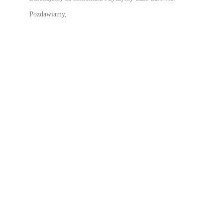
Pozdawiamy,
Zespol RadarTechnologiczny.pl
Reply
0
Sitemap
O Nas