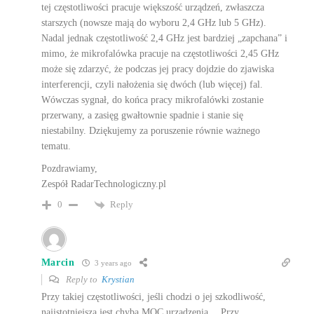
tej częstotliwości pracuje większość urządzeń, zwłaszcza
starszych (nowsze mają do wyboru 2,4 GHz lub 5 GHz).
Nadal jednak częstotliwość 2,4 GHz jest bardziej „zapchana” i
mimo, że mikrofalówka pracuje na częstotliwości 2,45 GHz
może się zdarzyć, że podczas jej pracy dojdzie do zjawiska
interferencji, czyli nałożenia się dwóch (lub więcej) fal.
Wówczas sygnał, do końca pracy mikrofalówki zostanie
przerwany, a zasięg gwałtownie spadnie i stanie się
niestabilny. Dziękujemy za poruszenie równie ważnego
tematu.
Pozdrawiamy,
Zespół RadarTechnologiczny.pl
Reply
0
Marcin
3 years ago
Reply to
Krystian
Przy takiej częstotliwości, jeśli chodzi o jej szkodliwość,
najistotniejsza jest chyba MOC urządzenia… Przy