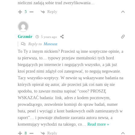
nieliczni zadają sobie trud zweryfikowania…
Reply
5
Grzmir
5 years ago
Reply to
Mateusz
To Ty z innym nickiem? Przecież są inne sceptyczne opinie, a
ta pierwsza, to… typowy przejaw mentalności tych hord
biegających po internecie i negujących wszystko, a jak już
ktoś przed nimi zdążył coś zanegować, to negują negowanie.
Tacy wszystko-sceptycy. W newsie są wskazywane badania na
których opierał się autor, ale przecież jak coś nam się nie
spodoba, to zawsze można napisać “cooo? PROSZĘ
WSKAZAĆ badania: link, adres z kodem pocztowym,
prowadzącego, zezwolenie komisji do spraw badań, numer
buta, pesel i wyciągi z kont bankowych osób zamieszanych w
raport”… i powstaje złudzenie zaorania autora newsa, a
komentujący wychodzi na takiego, co
…
Read more »
Reply
8