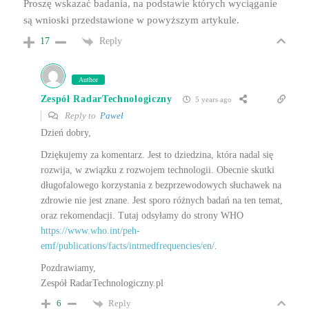
Proszę wskazać badania, na podstawie których wyciąganie
są wnioski przedstawione w powyższym artykule.
Reply
17
Author
Zespół RadarTechnologiczny
5 years ago
Reply to
Paweł
Dzień dobry,
Dziękujemy za komentarz. Jest to dziedzina, która nadal się
rozwija, w związku z rozwojem technologii. Obecnie skutki
długofalowego korzystania z bezprzewodowych słuchawek na
zdrowie nie jest znane. Jest sporo różnych badań na ten temat,
oraz rekomendacji. Tutaj odsyłamy do strony WHO
https://www.who.int/peh-
emf/publications/facts/intmedfrequencies/en/
.
Pozdrawiamy,
Zespół RadarTechnologiczny.pl
Reply
6