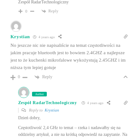
Zespół RadarTechnologiczny
Reply
0
Krystian
4 years ago
No jeszcze nic nie napisaliście na temat częstotliwości na
jakim pracuje bluetooth jest to bowiem 2.4GHZ a najlepsze
jest to że kuchenki mikrofalowe wykożystują 2.45GHZ i im
niższa tym lepiej gotuje
Reply
0
Author
Zespół RadarTechnologiczny
4 years ago
Reply to
Krystian
Dzień dobry,
Częstotliwość 2,4 GHz to temat – rzeka i nadawałby się na
oddzielny artykuł, a nie na krótką odpowiedź na zapytanie. Na