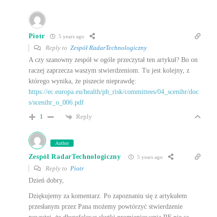
Piotr
5 years ago
Reply to
Zespół RadarTechnologiczny
A czy szanowny zespół w ogóle przeczytał ten artykuł? Bo on
raczej zaprzecza waszym stwierdzeniom. Tu jest kolejny, z
którego wynika, że piszecie nieprawdę:
https://ec.europa.eu/health/ph_risk/committees/04_scenihr/doc
s/scenihr_o_006.pdf
Reply
1
Author
Zespół RadarTechnologiczny
5 years ago
Reply to
Piotr
Dzień dobry,
Dziękujemy za komentarz. Po zapoznaniu się z artykułem
przesłanym przez Pana możemy powtórzyć stwierdzenie