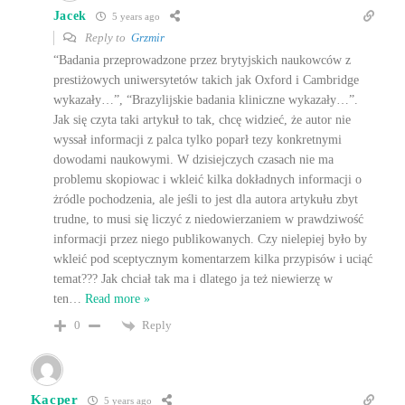
Jacek
5 years ago
Reply to
Grzmir
“Badania przeprowadzone przez brytyjskich naukowców z
prestiżowych uniwersytetów takich jak Oxford i Cambridge
wykazały…”, “Brazylijskie badania kliniczne wykazały…”.
Jak się czyta taki artykuł to tak, chcę widzieć, że autor nie
wyssał informacji z palca tylko poparł tezy konkretnymi
dowodami naukowymi. W dzisiejczych czasach nie ma
problemu skopiowac i wkleić kilka dokładnych informacji o
żródle pochodzenia, ale jeśli to jest dla autora artykułu zbyt
trudne, to musi się liczyć z niedowierzaniem w prawdziwość
informacji przez niego publikowanych. Czy nielepiej było by
wkleić pod sceptycznym komentarzem kilka przypisów i uciąć
temat??? Jak chciał tak ma i dlatego ja też niewierzę w
ten
…
Read more »
Reply
0
Kacper
5 years ago