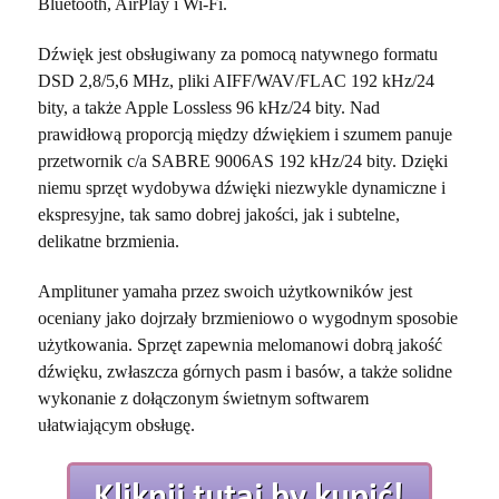
Bluetooth, AirPlay i Wi-Fi.
Dźwięk jest obsługiwany za pomocą natywnego formatu
DSD 2,8/5,6 MHz, pliki AIFF/WAV/FLAC 192 kHz/24
bity, a także Apple Lossless 96 kHz/24 bity. Nad
prawidłową proporcją między dźwiękiem i szumem panuje
przetwornik c/a SABRE 9006AS 192 kHz/24 bity. Dzięki
niemu sprzęt wydobywa dźwięki niezwykle dynamiczne i
ekspresyjne, tak samo dobrej jakości, jak i subtelne,
delikatne brzmienia.
Amplituner yamaha przez swoich użytkowników jest
oceniany jako dojrzały brzmieniowo o wygodnym sposobie
użytkowania. Sprzęt zapewnia melomanowi dobrą jakość
dźwięku, zwłaszcza górnych pasm i basów, a także solidne
wykonanie z dołączonym świetnym softwarem
ułatwiającym obsługę.