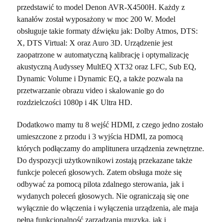
przedstawić to model Denon AVR-X4500H. Każdy z
kanałów został wyposażony w moc 200 W. Model
obsługuje takie formaty dźwięku jak: Dolby Atmos, DTS:
X, DTS Virtual: X oraz Auro 3D. Urządzenie jest
zaopatrzone w automatyczną kalibrację i optymalizację
akustyczną Audyssey MultEQ XT32 oraz LFC, Sub EQ,
Dynamic Volume i Dynamic EQ, a także pozwala na
przetwarzanie obrazu video i skalowanie go do
rozdzielczości 1080p i 4K Ultra HD.
Dodatkowo mamy tu 8 wejść HDMI, z czego jedno zostało
umieszczone z przodu i 3 wyjścia HDMI, za pomocą
których podłączamy do amplitunera urządzenia zewnętrzne.
Do dyspozycji użytkownikowi zostają przekazane także
funkcje poleceń głosowych. Zatem obsługa może się
odbywać za pomocą pilota zdalnego sterowania, jak i
wydanych poleceń głosowych. Nie ograniczają się one
wyłącznie do włączenia i wyłączenia urządzenia, ale maja
pełną funkcjonalność zarządzania muzyką, jak i