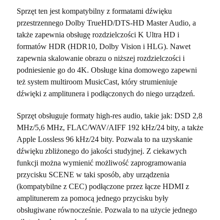
Sprzęt ten jest kompatybilny z formatami dźwięku
przestrzennego Dolby TrueHD/DTS-HD Master Audio, a
także zapewnia obsługę rozdzielczości K Ultra HD i
formatów HDR (HDR10, Dolby Vision i HLG). Nawet
zapewnia skalowanie obrazu o niższej rozdzielczości i
podniesienie go do 4K. Obsługe kina domowego zapewni
też system multiroom MusicCast, który strumieniuje
dźwięki z amplitunera i podłączonych do niego urządzeń.
Sprzęt obsługuje formaty high-res audio, takie jak: DSD 2,8
MHz/5,6 MHz, FLAC/WAV/AIFF 192 kHz/24 bity, a także
Apple Lossless 96 kHz/24 bity. Pozwala to na uzyskanie
dźwięku zbliżonego do jakości studyjnej. Z ciekawych
funkcji można wymienić możliwość zaprogramowania
przycisku SCENE w taki sposób, aby urządzenia
(kompatybilne z CEC) podłączone przez łącze HDMI z
amplitunerem za pomocą jednego przycisku były
obsługiwane równocześnie. Pozwala to na użycie jednego