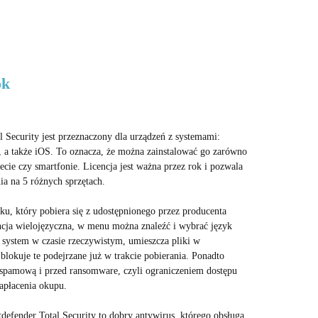
ok
 Security jest przeznaczony dla urządzeń z systemami:
a także iOS. To oznacza, że można zainstalować go zarówno
lecie czy smartfonie. Licencja jest ważna przez rok i pozwala
a na 5 różnych sprzętach.
liku, który pobiera się z udostępnionego przez producenta
encja wielojęzyczna, w menu można znaleźć i wybrać język
 system w czasie rzeczywistym, umieszcza pliki w
lokuje te podejrzane już w trakcie pobierania. Ponadto
spamową i przed ransomware, czyli ograniczeniem dostępu
apłacenia okupu.
defender Total Security to dobry antywirus, którego obsługa