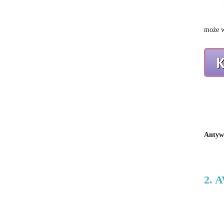
może w
Antyw
2. 