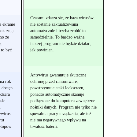
Czasami zdarza się, że baza wirusów
a ekranie
nie zostanie zaktualizowana
 okazują
automatycznie i trzeba zrobić to
mo że
samodzielnie. To bardzo ważne,
o,
inaczej program nie będzie działać,
 to być
jak powinien.
Antywirus gwarantuje skuteczną
na rok
ochronę przed ransomware,
 dostęp
powstrzymuje ataki lockscreen,
edżera
ponadto automatycznie skanuje
sie
podłączone do komputera zewnętrzne
i
nośniki danych. Program nie tylko nie
ywirus
spowalnia pracy urządzenia, ale też
rtu
nie ma negatywnego wpływu na
ptopów
trwałość baterii.