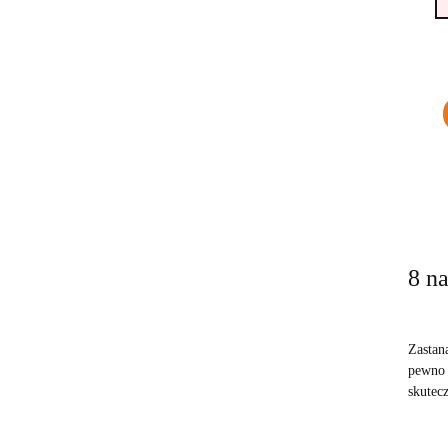
8 n
Zastan
pewno 
skutecz