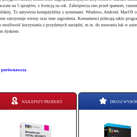
aczone na 5 sprzętów, z licencją na rok. Zabezpiecza ono przed spamem, ransom
ielskiej. To antywirus kompatybilny z systemami: Windows, Android, MacOS or
znie zatrzymuje wirusy oraz inne zagrożenia. Konsumenci polecają także prog
n możliwość korzystania z przydatnych narzędzi, m.in. do usuwania luk w za
m dyskiem.
a porównawcza
NAJLEPSZY PRODUKT
DRUGI WYBÓ