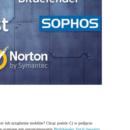
r lub urządzenie mobilne? Chcąc pomóc Ci w podjęciu
ze oceniane jest oprogramowanie
Bitdefender Total Security