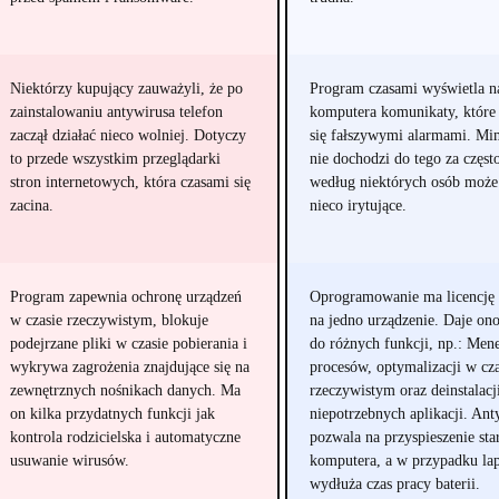
Niektórzy kupujący zauważyli, że po
Program czasami wyświetla n
zainstalowaniu antywirusa telefon
komputera komunikaty, które
zaczął działać nieco wolniej. Dotyczy
się fałszywymi alarmami. Mi
to przede wszystkim przeglądarki
nie dochodzi do tego za częst
stron internetowych, która czasami się
według niektórych osób może
zacina.
nieco irytujące.
Program zapewnia ochronę urządzeń
Oprogramowanie ma licencję 
w czasie rzeczywistym, blokuje
na jedno urządzenie. Daje ono
podejrzane pliki w czasie pobierania i
do różnych funkcji, np.: Men
wykrywa zagrożenia znajdujące się na
procesów, optymalizacji w cza
zewnętrznych nośnikach danych. Ma
rzeczywistym oraz deinstalacj
on kilka przydatnych funkcji jak
niepotrzebnych aplikacji. Ant
kontrola rodzicielska i automatyczne
pozwala na przyspieszenie sta
usuwanie wirusów.
komputera, a w przypadku la
wydłuża czas pracy baterii.