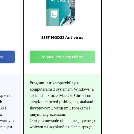
ESET NOD32 Antivirus
tę
Zobacz Dzisiejszą Ofertę
Program jest kompatybilny z
e
komputerami z systemem Windows, a
ączenie
także Linux oraz MacOS. Chroni on
yb
urządzenie przed pishingiem, atakami
ki i
skryptowymi, wirusami, robakami i
na
innymi zagrożeniami.
 twardym
Oprogramowanie nie ma negatywnego
nie jest
wpływu na szybkość działania sprzętu.