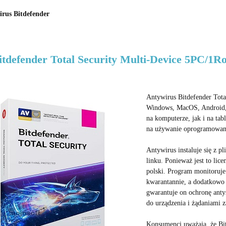
rus Bitdefender
itdefender Total Security Multi-Device 5PC/1R
Antywirus Bitdefender Total
Windows, MacOS, Android, 
na komputerze, jak i na tab
na używanie oprogramowani
Antywirus instaluje się z p
linku. Ponieważ jest to lic
polski. Program monitoruje
kwarantannie, a dodatkowo b
gwarantuje on ochronę anty
do urządzenia i żądaniami z
Konsumenci uważają, że Bit