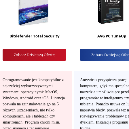
Bitdefender Total Security
AVG PC TuneUp
Zobacz Dzisiejszą Ofertę
Zobacz Dzisiejszą Ofer
Oprogramowanie jest kompatybilne z
Antywirus przyspiesza pracę
najczęściej wykorzystywanymi
komputera, gdyż ma specjaln
systemami operacyjnymi: MacOS,
narzędzie umożliwiające przeł
Windows, Android oraz iOS. Licencja
programów w inteligentny tr
pozwala na zainstalowanie go na 5
uśpienia. Ponadto usuwa on lu
różnych urządzeniach, nie tylko
naprawia błędy, pozwala też 
komputerach, ale i tabletach czy
rozwiązywanie problemów z
smartfonach. Program chroni m.in.
dyskiem. Instalacja programu 
przed spamem i ransomware.
trudna.