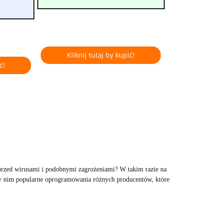
Kliknij tutaj by kupić!
ć!
 przed wirusami i podobnymi zagrożeniami? W takim razie na
 w nim popularne oprogramowania różnych producentów, które