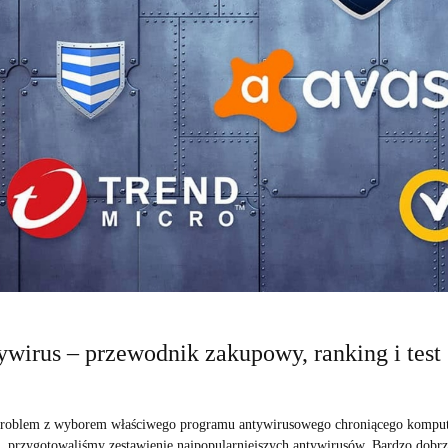
ywirus – przewodnik zakupowy, ranking i test
roblem z wyborem właściwego programu antywirusowego chroniącego kompute
i, przygotowaliśmy zestawienie najpopularniejszych antywirusów. Bardzo dobr