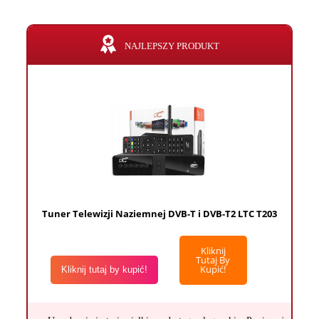
NAJLEPSZY PRODUKT
Tuner Telewizji Naziemnej DVB-T i DVB-T2 LTC T203
Kliknij
Tutaj By
Kupić!
Kliknij tutaj by kupić!