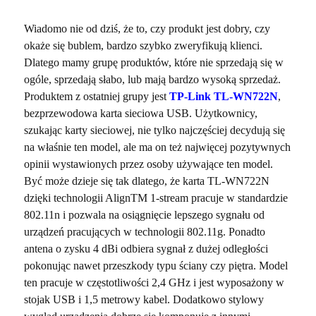
Wiadomo nie od dziś, że to, czy produkt jest dobry, czy
okaże się bublem, bardzo szybko zweryfikują klienci.
Dlatego mamy grupę produktów, które nie sprzedają się w
ogóle, sprzedają słabo, lub mają bardzo wysoką sprzedaż.
Produktem z ostatniej grupy jest
TP-Link TL-WN722N
,
bezprzewodowa karta sieciowa USB. Użytkownicy,
szukając karty sieciowej, nie tylko najczęściej decydują się
na właśnie ten model, ale ma on też najwięcej pozytywnych
opinii wystawionych przez osoby używające ten model.
Być może dzieje się tak dlatego, że karta TL-WN722N
dzięki technologii AlignTM 1-stream pracuje w standardzie
802.11n i pozwala na osiągnięcie lepszego sygnału od
urządzeń pracujących w technologii 802.11g. Ponadto
antena o zysku 4 dBi odbiera sygnał z dużej odległości
pokonując nawet przeszkody typu ściany czy piętra. Model
ten pracuje w częstotliwości 2,4 GHz i jest wyposażony w
stojak USB i 1,5 metrowy kabel. Dodatkowo stylowy