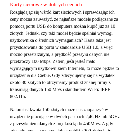
Karty sieciowe w dobrych cenach
Rozglądając się wśród kart sieciowych i sprawdzając ich
ceny można zauważyć, że najtańsze modele podłączane za
pomocą portu USB do komputera można kupić już za 10
złotych. Jednak, czy taki model będzie spełniał wymogi
użytkownika o średnich wymaganiach? Karta taka jest
przystosowana do portu w standardzie USB 1.0, a więc
mocno przestarzałym, a prędkość przesyłu danych nie
przekroczy 100 Mbps. Zatem, jeśli jesteś mało
wymagającym użytkownikiem Internetu, to może będzie to
urządzenia dla Ciebie. Gdy zdecydujemy się na wydatek
około 30 złotych to otrzymamy produkt znanej firmy z
transmisją danych 150 Mb/s i standardem Wi-Fi: IEEE
802.11n.
Natomiast kwota 150 złotych może nas zaopatrzyć w
urządzenie pracujące w dwóch pasmach 2,4GHz lub 5GHz
z przesyłaniem danych z prędkością do 450Mb/s. A gdy
zdecydujemy się na wydatek w pobliżu 200 złotych, to