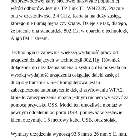
bezprzewodowej karty sieciowej niezwykle popularnej
wśród odbiorów. Jest nią TP-Link TL-WN722N. Pracuje
ona w częstotliwości 2,4 GHz. Karta ta ma duży zasięg,
którego nie tłumią piętra czy ściany. Dzieje się tak, dlatego,
że pracuje ona standardzie 802.11n w oparciu o technologię
AlignTM 1-stream.
Technologia ta zapewnia większą wydajność pracy od
urządzeń działających w technologii 802.11g. Również
dołączona do urządzenia antena o zysku 4 dBi pozwala na
wysoką wydajność urządzenia osiągając daleki zasięg i
dużą siłę transmisji. Sieć komputerowa jest tu
zabezpieczona automatycznie dzięki szyfrowaniu WPA2,
które to zabezpieczenia można jednym ruchem wyłączyć za
pomocą przycisku QSS. Model ten umożliwia montaż w
pewnym oddaleniu od portu USB, ponieważ w zestawie
klient otrzymuje 1,5 metrowy kabel USB, oraz stojak.
Wymiary urządzenia wynoszą 93.5 mm x 26 mm x 11 mm.