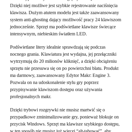
Dzięki niej możliwe jest szybkie rejestrowanie naciśnięcia
klawisza. Dużym atutem modelu jest także zaawansowany
system anti-ghosting dający możliwość pracy 24 klawiszom
jednocześnie. Sprzęt ma podświetlane klawisze świecące
intensywnym, niebieskim światłem LED.
Podświetlane litery idealnie sprawdzają się podczas
nocnego grania. Klawiatura jest wydajna, jej przełączniki
wytrzymują do 20 milionów kliknięć, a dzięki obciążeniu
sprzętu nie przesuwa się on po powierzchni blatu. Produkt
ma darmowy, zaawansowany Edytor Makr: Engine 3.
Pozwala on na udoskonalenie stylu gry poprzez
przypisywanie klawiszom dostępu oraz używania
profesjonalnych makr.
Dzięki trybowi rozgrywki nie musisz martwić się o
przypadkowe zminimalizowanie gry, ponieważ blokuje on
przycisk Windows. Sprzęt ma klawisze szybkiego dostępu,
w ten sposób nie musisz już więcej “alt-tabować”, aby