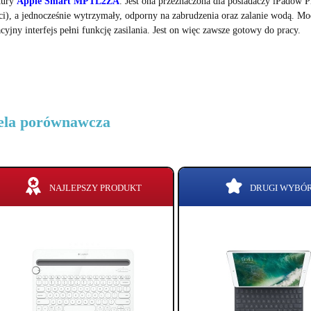
tury
Apple Smart MPTL2ZA
. Jest ona przeznaczona dla posiadaczy iPadów 
ci), a jednocześnie wytrzymały, odporny na zabrudzenia oraz zalanie wodą. Mo
yjny interfejs pełni funkcję zasilania. Jest on więc zawsze gotowy do pracy.
ela porównawcza
NAJLEPSZY PRODUKT
DRUGI WYBÓ