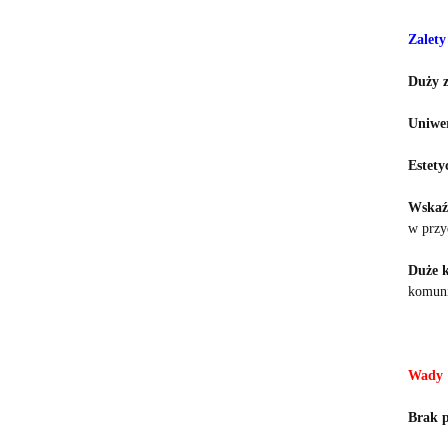
Zalety
Duży z
Uniwer
Estety
Wskaźn
w przy
Duże k
komuni
Wady
Brak p