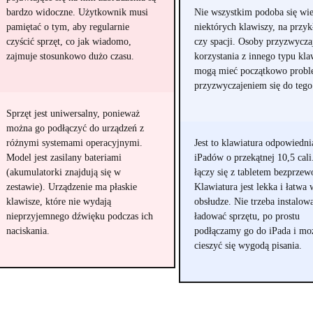
bardzo widoczne. Użytkownik musi
Nie wszystkim podoba się wie
pamiętać o tym, aby regularnie
niektórych klawiszy, na przyk
czyścić sprzęt, co jak wiadomo,
czy spacji. Osoby przyzwycza
zajmuje stosunkowo dużo czasu.
korzystania z innego typu kla
mogą mieć początkowo probl
przyzwyczajeniem się do teg
Sprzęt jest uniwersalny, ponieważ
można go podłączyć do urządzeń z
różnymi systemami operacyjnymi.
Jest to klawiatura odpowiedni
Model jest zasilany bateriami
iPadów o przekątnej 10,5 cali
(akumulatorki znajdują się w
łączy się z tabletem bezprze
zestawie). Urządzenie ma płaskie
Klawiatura jest lekka i łatwa 
klawisze, które nie wydają
obsłudze. Nie trzeba instalowa
nieprzyjemnego dźwięku podczas ich
ładować sprzętu, po prostu
naciskania.
podłączamy go do iPada i m
cieszyć się wygodą pisania.