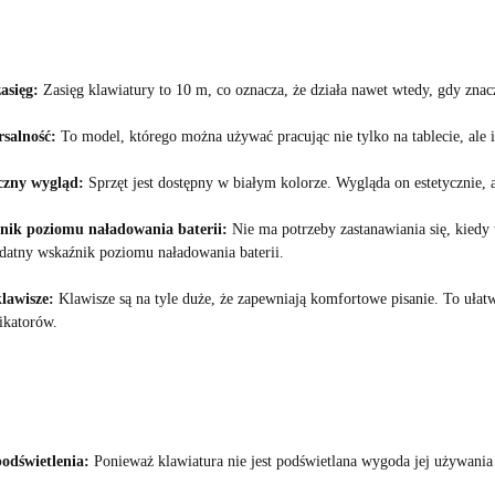
asięg:
Zasięg klawiatury to 10 m, co oznacza, że działa nawet wtedy, gdy znac
salność:
To model, którego można używać pracując nie tylko na tablecie, ale i
czny wygląd:
Sprzęt jest dostępny w białym kolorze. Wygląda on estetycznie, 
ik poziomu naładowania baterii:
Nie ma potrzeby zastanawiania się, kiedy
datny wskaźnik poziomu naładowania baterii.
lawisze:
Klawisze są na tyle duże, że zapewniają komfortowe pisanie. To ułat
katorów.
odświetlenia:
Ponieważ klawiatura nie jest podświetlana wygoda jej używania 