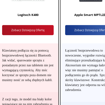
Logitech K480
Apple Smart MPTL2
Zobacz Dzisiejszą Ofertę
Zobacz Dzisiejszą Ofer
Klawiaturę podłącza się za pomocą
Łączność bezprzewodowa to
bezprzewodowej łączności Bluetooth.
nowoczesne, wygodne rozwią
Jak widać, sparowanie sprzętu z
eliminujące przeszkadzające k
posiadanym przez nas tabletem nie jest
Akcesorium nie wymaga łado
wymagającą czynnością. Aby móc
więc nie musimy pamiętać o
korzystać ze sprzętu poza domem nie
podłączeniu go do prądu. Spr
musimy nosić ze sobą zbędnych kabli.
skróty klawiszowe. Konstrukc
klawiatury jest odporna na wi
zabrudzenia.
Z racji tego, że model ma biały kolor
pojawiające się na nim zabrudzenia są