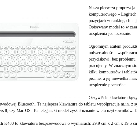
Nasza pierwsza propozycja 
komputerowego – Logitech. 
pozycjach w rankingach na
Opisywany model to w zasad
urządzenia jednocześnie.
Ogromnym atutem produktu, 
uniwersalność – współpracu
przyciskowi, bez problemu 
pracujemy. W znacznym stop
kilku komputerów i tablet
pisanie, a jej niewielka mas
urządzenie przenośne.
Oczywiście klawiatura łącz
ewodowej Bluetooth. Ta
najlepsza klawiatura do tabletu
współpracuje m.in. z s
s 8, czy Mac OS. Ten elegancki model zyskał uznanie wielu użytkowników. D
ch K480 to klawiatura bezprzewodowa o wymiarach: 29,9 cm x 2 cm x 19,5 cm. 