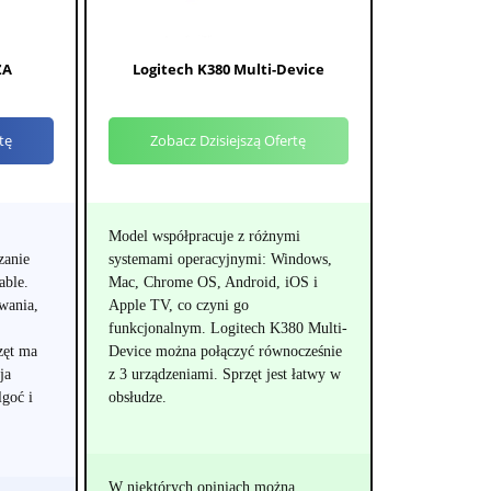
ZA
Logitech K380 Multi-Device
tę
Zobacz Dzisiejszą Ofertę
Model współpracuje z różnymi
zanie
systemami operacyjnymi: Windows,
able.
Mac, Chrome OS, Android, iOS i
wania,
Apple TV, co czyni go
funkcjonalnym. Logitech K380 Multi-
zęt ma
Device można połączyć równocześnie
ja
z 3 urządzeniami. Sprzęt jest łatwy w
lgoć i
obsłudze.
W niektórych opiniach można