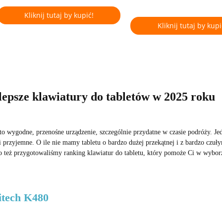
Kliknij tutaj by kupić!
Kliknij tutaj by kupi
lepsze klawiatury do tabletów w 2025 roku
 to wygodne, przenośne urządzenie, szczególnie przydatne w czasie podróży. Jed
 i przyjemne. O ile nie mamy tabletu o bardzo dużej przekątnej i z bardzo czu
o też przygotowaliśmy
ranking klawiatur do tabletu
, który pomoże Ci w wybor
itech K480