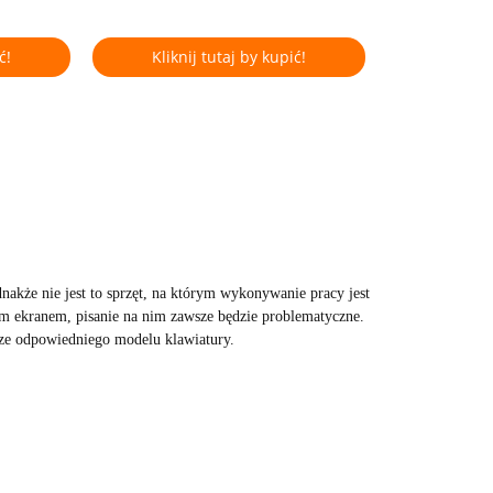
ć!
Kliknij tutaj by kupić!
nakże nie jest to sprzęt, na którym wykonywanie pracy jest
łym ekranem, pisanie na nim zawsze będzie problematyczne.
ze odpowiedniego modelu klawiatury.