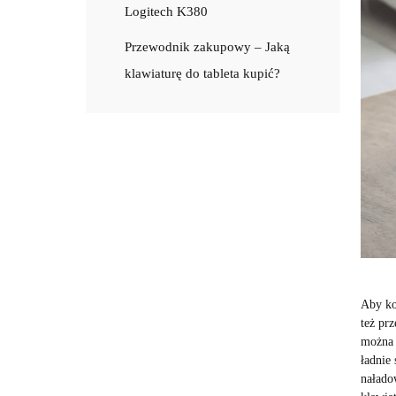
Logitech K380
Przewodnik zakupowy – Jaką
klawiaturę do tableta kupić?
Aby kor
też pr
można 
ładnie
naładow