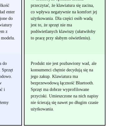
lkość
przeczytać, że klawiatura się zacina,
ład enter
co wpływa negatywnie na komfort jej
jone do
użytkowania. Dla części osób wadą
wiatury
jest to, że sprzęt nie ma
em z
podświetlanych klawiszy (ułatwiłoby
o modelu.
to pracę przy słabym oświetleniu).
a do
Produkt nie jest pozbawiony wad, ale
. Sprzęt
konsumenci chętnie decydują się na
wodowo.
jego zakup. Klawiatura ma
w
bezprzewodową łączność Bluetooth.
ć i
Sprzęt ma dobrze wyprofilowane
przyciski. Umieszczone na nich napisy
ożemy
nie ścierają się nawet po długim czasie
użytkowania.