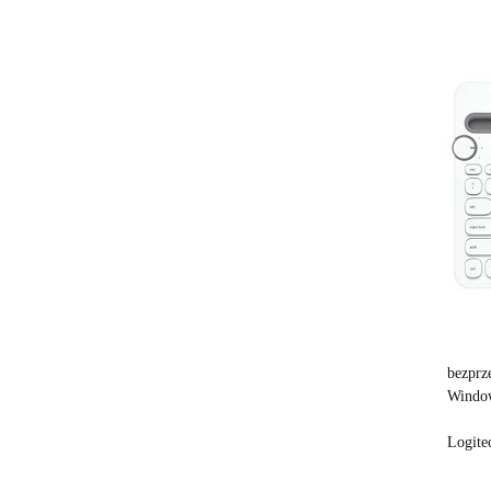
bezprz
Window
Logite