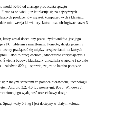
to model K480 od znanego producenta sprzętu
Firma ta od wielu już lat plasuje się na najwyższych
jlepszych producentów myszek komputerowych i klawiatur.
zie mini wersja klawiatury, która może obsługiwać nawet 3
który został doceniony przez użytkowników, jest jego
je z PC, tabletem i smartfonem. Ponadto, dzięki jednemu
możemy przełączać się między urządzeniami, na których
niu ułatwi to pracę osobom jednocześnie korzystającym z
ów. Świetna budowa klawiatury umożliwia wygodne i szybkie
a – zaledwie 820 g – sprawia, że jest to bardzo poręczne
y się z innymi sprzętami za pomocą niezawodnej technologii
ystem Android 3.2, 4.0 lub nowszymi, iOS5, Windows 7,
oceniono jego wydajność oraz ciekawy design.
Sprzęt waży 0,8 kg i jest dostępny w białym kolorze.