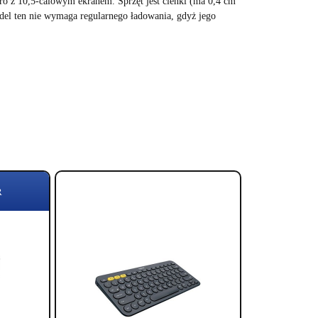
Pro z 10,5-calowym ekranem. Sprzęt jest cienki (ma 0,4 cm
del ten nie wymaga regularnego ładowania, gdyż jego
R