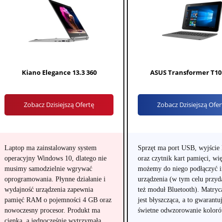
Kiano Elegance 13.3 360
ASUS Transformer T1
Zobacz Dzisiejszą Ofertę
Zobacz Dzisiejszą Ofer
Laptop ma zainstalowany system
Sprzęt ma port USB, wyjści
operacyjny Windows 10, dlatego nie
oraz czytnik kart pamięci, wi
musimy samodzielnie wgrywać
możemy do niego podłączyć 
oprogramowania. Płynne działanie i
urządzenia (w tym celu przyda
wydajność urządzenia zapewnia
też moduł Bluetooth). Matryc
pamięć RAM o pojemności 4 GB oraz
jest błyszcząca, a to gwarantu
nowoczesny procesor. Produkt ma
świetne odwzorowanie koloró
cienką, a jednocześnie wytrzymałą