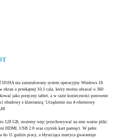
0T
101HA ma zainstalowany system operacyjny Windows 10.
 ekran o przekątnej 10,1 cala, który można obracać o 360
kować jako poręczny tablet, a w razie konieczności ponownie
ści obudowy z klawiaturą. Urządzenie ma 4-rdzeniowy
AM.
 to 128 GB, możemy więc przechowywać na nim ważne pliki
ini HDMI, USB 2.0 oraz czytnik kart pamięci. W pełni
a do 11 godzin pracy, a błyszcząca matryca gwarantuje