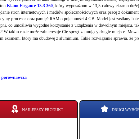
ptop
Kiano Elegance 13.3 360
, który wyposażono w 13,3-calowy ekran o dużej
ądanie stron internetowych i mediów społecznościowych oraz pracę z dokument
cyjny procesor oraz pamięć RAM o pojemności 4 GB. Model jest zasilany bater
opni, co umożliwia wygodne korzystanie z urządzenia w dowolnym miejscu, także
z? W takim razie może zainteresuje Cię sprzęt zajmujący drugie miejsce. Mow
m ekranem, który ma obudowę z aluminium. Takie rozwiązanie sprawia, że prod
a porównawcza
NAJLEPSZY PRODUKT
DRUGI WYBÓ