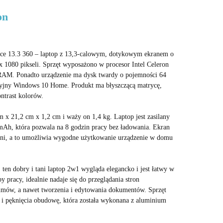
on
ce 13.3 360 – laptop z 13,3-calowym, dotykowym ekranem o
 x 1080 pikseli. Sprzęt wyposażono w procesor Intel Celeron
AM. Ponadto urządzenie ma dysk twardy o pojemności 64
yjny Windows 10 Home. Produkt ma błyszczącą matrycę,
ntrast kolorów.
m x 21,2 cm x 1,2 cm i waży on 1,4 kg. Laptop jest zasilany
mAh, która pozwala na 8 godzin pracy bez ładowania. Ekran
ni, a to umożliwia wygodne użytkowanie urządzenie w domu
ten dobry i tani laptop 2w1 wygląda elegancko i jest łatwy w
y pracy, idealnie nadaje się do przeglądania stron
ilmów, a nawet tworzenia i edytowania dokumentów. Sprzęt
i pęknięcia obudowę, która została wykonana z aluminium