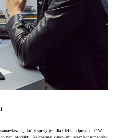
t
tanawiasz się, który sprzęt jest dla Ciebie odpowiedni? W
ego typu produkty. Najchętniej kupowany przez konsumentów