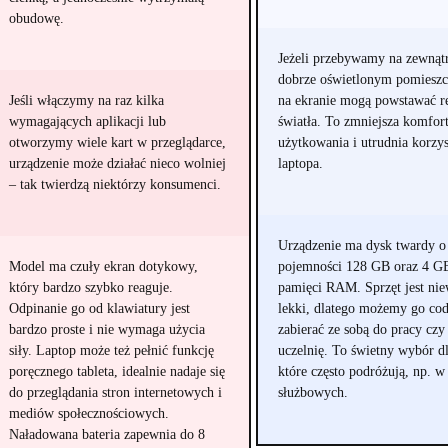
obudowę.
Jeżeli przebywamy na zewnąt
dobrze oświetlonym pomieszc
Jeśli włączymy na raz kilka
na ekranie mogą powstawać r
wymagających aplikacji lub
światła. To zmniejsza komfor
otworzymy wiele kart w przeglądarce,
użytkowania i utrudnia korzys
urządzenie może działać nieco wolniej
laptopa.
– tak twierdzą niektórzy konsumenci.
Urządzenie ma dysk twardy o
Model ma czuły ekran dotykowy,
pojemności 128 GB oraz 4 G
który bardzo szybko reaguje.
pamięci RAM. Sprzęt jest niew
Odpinanie go od klawiatury jest
lekki, dlatego możemy go cod
bardzo proste i nie wymaga użycia
zabierać ze sobą do pracy czy
siły. Laptop może też pełnić funkcję
uczelnię. To świetny wybór dl
poręcznego tableta, idealnie nadaje się
które często podróżują, np. w
do przeglądania stron internetowych i
służbowych.
mediów społecznościowych.
Naładowana bateria zapewnia do 8