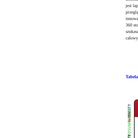
jest la
przegl
innowa
360 st
szukas
calowy
Tabel
ZALETY
PODSUMOWANIE
WADY