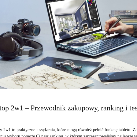
top 2w1 – Przewodnik zakupowy, ranking i tes
y 2w1 to praktyczne urządzenia, które mogą również pełnić funkcję tabletu. Zas
niu wyboru pomoże Ci nasz ranking, w którym zaprezentowaliśmy najlepsze t