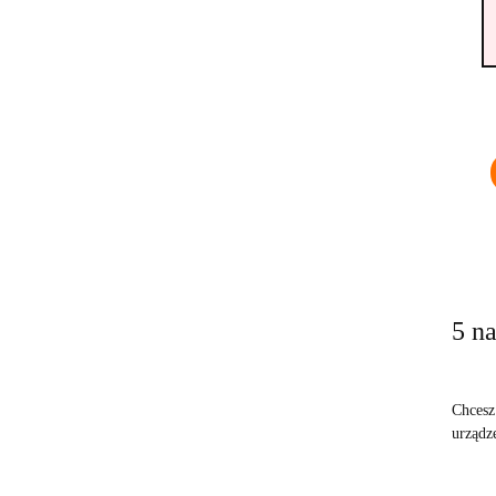
5 n
Chcesz
urządz