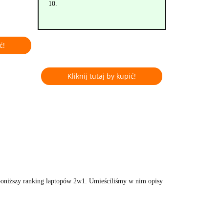
10.
ć!
Kliknij tutaj by kupić!
poniższy ranking laptopów 2w1. Umieściliśmy w nim opisy