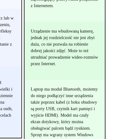
z Internetem.
rz lub w
zeniu,
efleksy
Urządzenie ma wbudowaną kamerę,
t
jednak jej rozdzielczość nie jest zbyt
tanie z
duża, co nie pozwala na robienie
dobrej jakości zdjęć. Może to też
utrudniać prowadzenie wideo-rozmów
przez Internet.
B
ielki i
Laptop ma moduł Bluetooth, możemy
ziennie
do niego podłączyć inne urządzenia
 na
także poprzez kabel (z boku obudowy
a osób,
są porty USB, czytnik kart pamięci i
 celach
wyjście HDMI). Model ma czuły
ekran dotykowy, który można
obsługiwać palcem bądź rysikiem.
Sprzęt ma wgrany system Windows