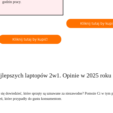
godzin pracy.
Kliknij tutaj by kupi
Kliknij tutaj by kupić!
ajlepszych laptopów 2w1. Opinie w 2025 roku
 się dowiedzieć, które sprzęty są uznawane za niezawodne? Pomoże Ci w tym 
eń, które przypadły do gustu konsumentom.