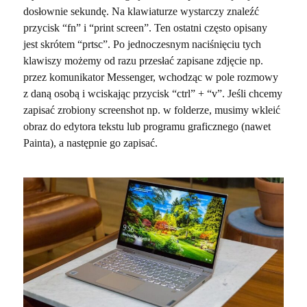
dosłownie sekundę. Na klawiaturze wystarczy znaleźć
przycisk “fn” i “print screen”. Ten ostatni często opisany
jest skrótem “prtsc”. Po jednoczesnym naciśnięciu tych
klawiszy możemy od razu przesłać zapisane zdjęcie np.
przez komunikator Messenger, wchodząc w pole rozmowy
z daną osobą i wciskając przycisk “ctrl” + “v”. Jeśli chcemy
zapisać zrobiony screenshot np. w folderze, musimy wkleić
obraz do edytora tekstu lub programu graficznego (nawet
Painta), a następnie go zapisać.