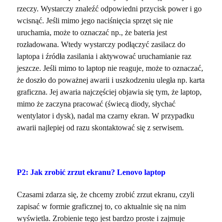
rzeczy. Wystarczy znaleźć odpowiedni przycisk power i go
wcisnąć. Jeśli mimo jego naciśnięcia sprzęt się nie
uruchamia, może to oznaczać np., że bateria jest
rozładowana. Wtedy wystarczy podłączyć zasilacz do
laptopa i źródła zasilania i aktywować uruchamianie raz
jeszcze. Jeśli mimo to laptop nie reaguje, może to oznaczać,
że doszło do poważnej awarii i uszkodzeniu uległa np. karta
graficzna. Jej awaria najczęściej objawia się tym, że laptop,
mimo że zaczyna pracować (świecą diody, słychać
wentylator i dysk), nadal ma czarny ekran. W przypadku
awarii najlepiej od razu skontaktować się z serwisem.
P2: Jak zrobić zrzut ekranu? Lenovo laptop
Czasami zdarza się, że chcemy zrobić zrzut ekranu, czyli
zapisać w formie graficznej to, co aktualnie się na nim
wyświetla. Zrobienie tego jest bardzo proste i zajmuje