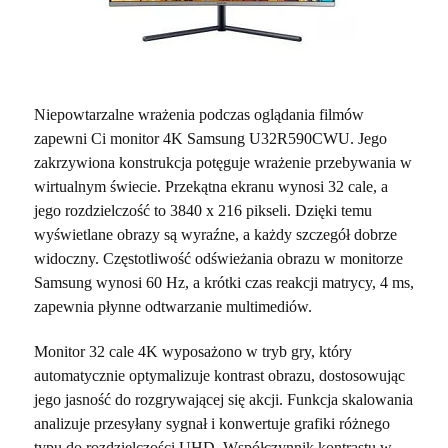
Niepowtarzalne wrażenia podczas oglądania filmów
zapewni Ci monitor 4K Samsung U32R590CWU. Jego
zakrzywiona konstrukcja potęguje wrażenie przebywania w
wirtualnym świecie. Przekątna ekranu wynosi 32 cale, a
jego rozdzielczość to 3840 x 216 pikseli. Dzięki temu
wyświetlane obrazy są wyraźne, a każdy szczegół dobrze
widoczny. Częstotliwość odświeżania obrazu w monitorze
Samsung wynosi 60 Hz, a krótki czas reakcji matrycy, 4 ms,
zapewnia płynne odtwarzanie multimediów.
Monitor 32 cale 4K wyposażono w tryb gry, który
automatycznie optymalizuje kontrast obrazu, dostosowując
jego jasność do rozgrywającej się akcji. Funkcja skalowania
analizuje przesyłany sygnał i konwertuje grafiki różnego
typu do rozdzielczości UHD. Współczynnik kontrastu w