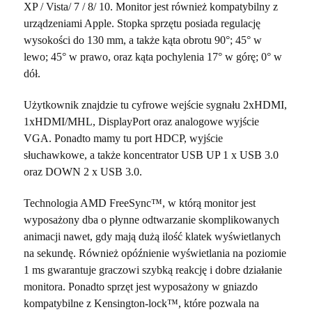
XP / Vista/ 7 / 8/ 10. Monitor jest również kompatybilny z
urządzeniami Apple. Stopka sprzętu posiada regulację
wysokości do 130 mm, a także kąta obrotu 90°; 45° w
lewo; 45° w prawo, oraz kąta pochylenia 17° w górę; 0° w
dół.
Użytkownik znajdzie tu cyfrowe wejście sygnału 2xHDMI,
1xHDMI/MHL, DisplayPort oraz analogowe wyjście
VGA. Ponadto mamy tu port HDCP, wyjście
słuchawkowe, a także koncentrator USB UP 1 x USB 3.0
oraz DOWN 2 x USB 3.0.
Technologia AMD FreeSync™, w którą monitor jest
wyposażony dba o płynne odtwarzanie skomplikowanych
animacji nawet, gdy mają dużą ilość klatek wyświetlanych
na sekundę. Również opóźnienie wyświetlania na poziomie
1 ms gwarantuje graczowi szybką reakcję i dobre działanie
monitora. Ponadto sprzęt jest wyposażony w gniazdo
kompatybilne z Kensington-lock™, które pozwala na