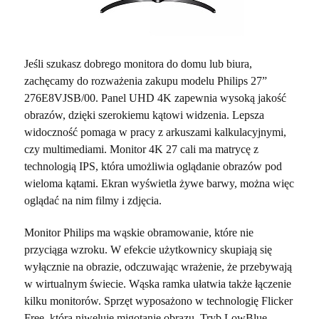
Jeśli szukasz dobrego monitora do domu lub biura,
zachęcamy do rozważenia zakupu modelu Philips 27”
276E8VJSB/00. Panel UHD 4K zapewnia wysoką jakość
obrazów, dzięki szerokiemu kątowi widzenia. Lepsza
widoczność pomaga w pracy z arkuszami kalkulacyjnymi,
czy multimediami. Monitor 4K 27 cali ma matrycę z
technologią IPS, która umożliwia oglądanie obrazów pod
wieloma kątami. Ekran wyświetla żywe barwy, można więc
oglądać na nim filmy i zdjęcia.
Monitor Philips ma wąskie obramowanie, które nie
przyciąga wzroku. W efekcie użytkownicy skupiają się
wyłącznie na obrazie, odczuwając wrażenie, że przebywają
w wirtualnym świecie. Wąska ramka ułatwia także łączenie
kilku monitorów. Sprzęt wyposażono w technologię Flicker
Free, która niweluje migotanie obrazu. Tryb LowBlue