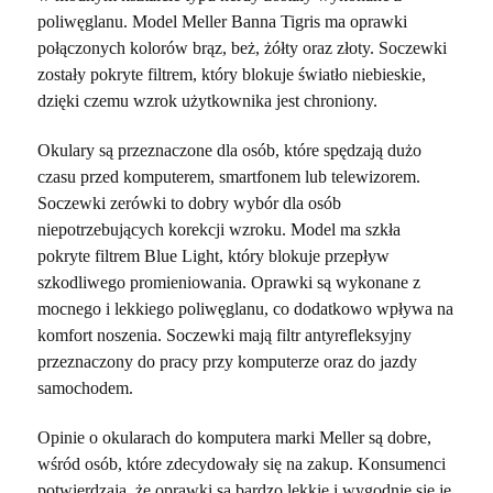
poliwęglanu. Model Meller Banna Tigris ma oprawki
połączonych kolorów brąz, beż, żółty oraz złoty. Soczewki
zostały pokryte filtrem, który blokuje światło niebieskie,
dzięki czemu wzrok użytkownika jest chroniony.
Okulary są przeznaczone dla osób, które spędzają dużo
czasu przed komputerem, smartfonem lub telewizorem.
Soczewki zerówki to dobry wybór dla osób
niepotrzebujących korekcji wzroku. Model ma szkła
pokryte filtrem Blue Light, który blokuje przepływ
szkodliwego promieniowania. Oprawki są wykonane z
mocnego i lekkiego poliwęglanu, co dodatkowo wpływa na
komfort noszenia. Soczewki mają filtr antyrefleksyjny
przeznaczony do pracy przy komputerze oraz do jazdy
samochodem.
Opinie o okularach do komputera marki Meller są dobre,
wśród osób, które zdecydowały się na zakup. Konsumenci
potwierdzają, że oprawki są bardzo lekkie i wygodnie się je