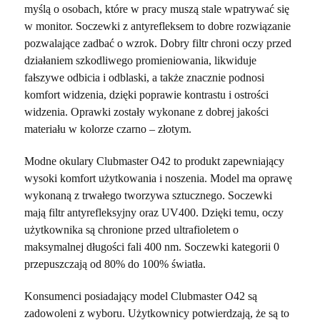
myślą o osobach, które w pracy muszą stale wpatrywać się
w monitor. Soczewki z antyrefleksem to dobre rozwiązanie
pozwalające zadbać o wzrok. Dobry filtr chroni oczy przed
działaniem szkodliwego promieniowania, likwiduje
fałszywe odbicia i odblaski, a także znacznie podnosi
komfort widzenia, dzięki poprawie kontrastu i ostrości
widzenia. Oprawki zostały wykonane z dobrej jakości
materiału w kolorze czarno – złotym.
Modne okulary Clubmaster O42 to produkt zapewniający
wysoki komfort użytkowania i noszenia. Model ma oprawę
wykonaną z trwałego tworzywa sztucznego. Soczewki
mają filtr antyrefleksyjny oraz UV400. Dzięki temu, oczy
użytkownika są chronione przed ultrafioletem o
maksymalnej długości fali 400 nm. Soczewki kategorii 0
przepuszczają od 80% do 100% światła.
Konsumenci posiadający model Clubmaster O42 są
zadowoleni z wyboru. Użytkownicy potwierdzają, że są to