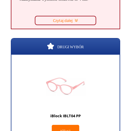
Czytaj dalej
DRUGI WYBÓR
iBlock IBLT04 PP