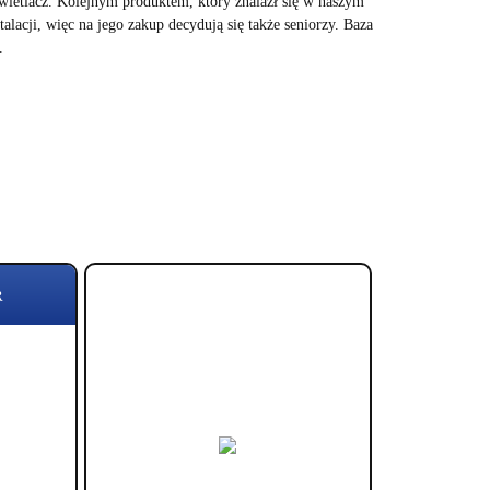
wietlacz. Kolejnym produktem, który znalazł się w naszym
talacji, więc na jego zakup decydują się także seniorzy. Baza
.
R