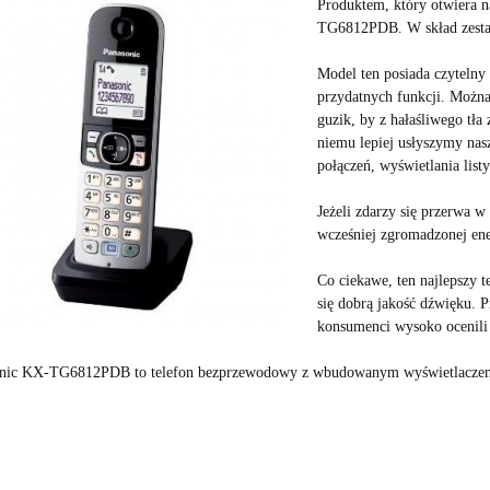
Produktem, który otwiera 
TG6812PDB. W skład zesta
Model ten posiada czytelny
przydatnych funkcji. Można
guzik, by z hałaśliwego tła 
niemu lepiej usłyszymy nas
połączeń, wyświetlania list
Jeżeli zdarzy się przerwa 
wcześniej zgromadzonej ene
Co ciekawe, ten
najlepszy 
się dobrą jakość dźwięku. 
konsumenci wysoko ocenili 
nic KX-TG6812PDB to telefon bezprzewodowy z wbudowanym wyświetlaczem o 