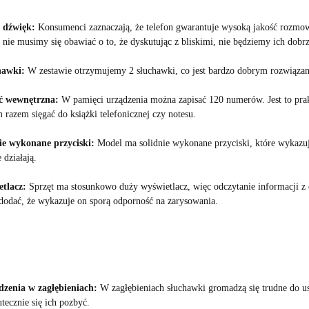
 dźwięk:
Konsumenci zaznaczają, że telefon gwarantuje wysoką jakość rozmow
 nie musimy się obawiać o to, że dyskutując z bliskimi, nie będziemy ich dobrze
hawki:
W zestawie otrzymujemy 2 słuchawki, co jest bardzo dobrym rozwiązan
ć wewnętrzna:
W pamięci urządzenia można zapisać 120 numerów. Jest to pra
 razem sięgać do książki telefonicznej czy notesu.
ie wykonane przyciski:
Model ma solidnie wykonane przyciski, które wykazują 
 działają.
tlacz:
Sprzęt ma stosunkowo duży wyświetlacz, więc odczytanie informacji z e
dodać, że wykazuje on sporą odporność na zarysowania.
zenia w zagłębieniach:
W zagłębieniach słuchawki gromadzą się trudne do u
tecznie się ich pozbyć.