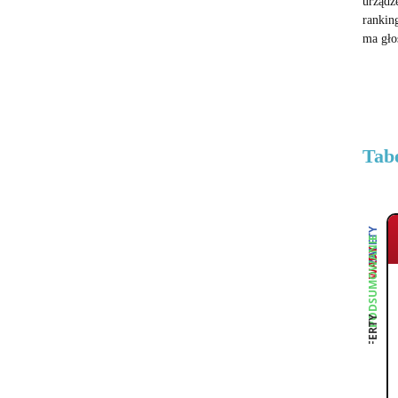
urządz
rankin
ma gło
Tab
ZALETY
PODSUMOWANIE
WADY
OFERTY