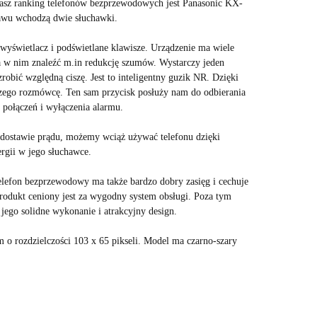
nasz
ranking telefonów bezprzewodowych j
est Panasonic KX-
wu wchodzą dwie słuchawki.
 wyświetlacz i podświetlane klawisze. Urządzenie ma wiele
 w nim znaleźć m.in redukcję szumów. Wystarczy jeden
zrobić względną ciszę. Jest to inteligentny guzik NR. Dzięki
zego rozmówcę. Ten sam przycisk posłuży nam do odbierania
y połączeń i wyłączenia alarmu.
w dostawie prądu, możemy wciąż używać telefonu dzięki
rgii w jego słuchawce.
telefon bezprzewodowy
ma także bardzo dobry zasięg i cechuje
Produkt ceniony jest za wygodny system obsługi. Poza tym
jego solidne wykonanie i atrakcyjny design.
rozdzielczości 103 x 65 pikseli. Model ma czarno-szary