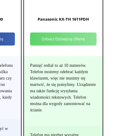
30
Panasonic KX-TH 1611PDH
tę
Zobacz Dzisiejszą Ofertę
elefonu
Pamięć redial to aż 10 numerów.
kilka
Telefon możemy odebrać każdym
arz czy
klawiszem, więc nie musimy się
fon
martwić, że się pomylimy. Urządzenie
dowania
ma także funkcję wysyłania
, kiedy
wiadomości tekstowych. Telefon
można dla wygody zamontować na
ścianie.
być w
Telefon ma niezbyt wyraźny