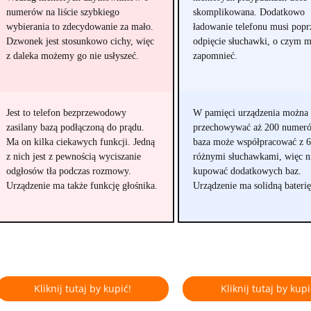
numerów na liście szybkiego
skomplikowana. Dodatkowo
wybierania to zdecydowanie za mało.
ładowanie telefonu musi popr
Dzwonek jest stosunkowo cichy, więc
odpięcie słuchawki, o czym 
z daleka możemy go nie usłyszeć.
zapomnieć.
Jest to telefon bezprzewodowy
W pamięci urządzenia można
zasilany bazą podłączoną do prądu.
przechowywać aż 200 numeró
Ma on kilka ciekawych funkcji. Jedną
baza może współpracować z 6
z nich jest z pewnością wyciszanie
różnymi słuchawkami, więc ni
odgłosów tła podczas rozmowy.
kupować dodatkowych baz.
Urządzenie ma także funkcję głośnika.
Urządzenie ma solidną baterię
Kliknij tutaj by kupić!
Kliknij tutaj by kupi