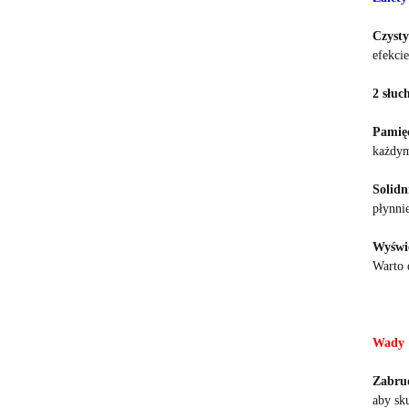
Czysty
efekcie
2 słuc
Pamię
każdym
Solidn
płynnie
Wyświe
Warto 
Wady
Zabrud
aby sku