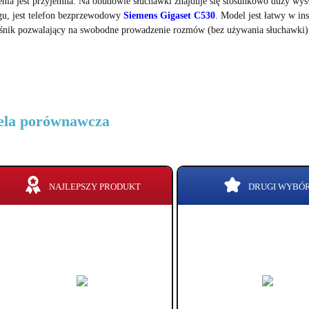
enia jest przyjemna. Na obudowie słuchawki znajduje się stosunkowo duży wyś
gu, jest telefon bezprzewodowy
Siemens Gigaset C530
. Model jest łatwy w ins
śnik pozwalający na swobodne prowadzenie rozmów (bez używania słuchawki)
ela porównawcza
NAJLEPSZY PRODUKT
DRUGI WYBÓ