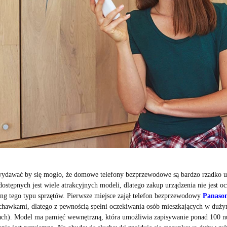
ydawać by się mogło, że domowe telefony bezprzewodowe są bardzo rzadko uż
dostępnych jest wiele atrakcyjnych modeli, dlatego zakup urządzenia nie jest 
ing tego typu sprzętów. Pierwsze miejsce zajął telefon bezprzewodowy
Panaso
uchawkami, dlatego z pewnością spełni oczekiwania osób mieszkających w d
ach). Model ma pamięć wewnętrzną, która umożliwia zapisywanie ponad 100 num