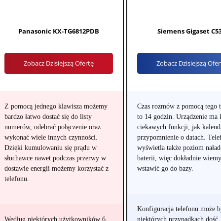
Panasonic KX-TG6812PDB
Siemens Gigaset C5
Zobacz Dzisiejszą Ofertę
Zobacz Dzisiejszą Ofer
Z pomocą jednego klawisza możemy
Czas rozmów z pomocą tego t
bardzo łatwo dostać się do listy
to 14 godzin. Urządzenie ma 
numerów, odebrać połączenie oraz
ciekawych funkcji, jak kalend
wykonać wiele innych czynności.
przypomnienie o datach. Tele
Dzięki kumulowaniu się prądu w
wyświetla także poziom nała
słuchawce nawet podczas przerwy w
baterii, więc dokładnie wiemy
dostawie energii możemy korzystać z
wstawić go do bazy.
telefonu.
Konfiguracja telefonu może 
Według niektórych użytkowników 6
niektórych przypadkach dość