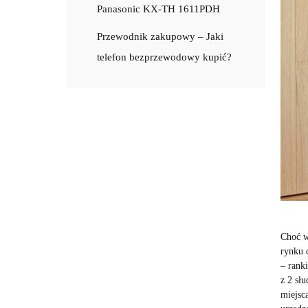
Panasonic KX-TH 1611PDH
Przewodnik zakupowy – Jaki
telefon bezprzewodowy kupić?
Choć w
rynku 
– rank
z 2 sł
miejsc