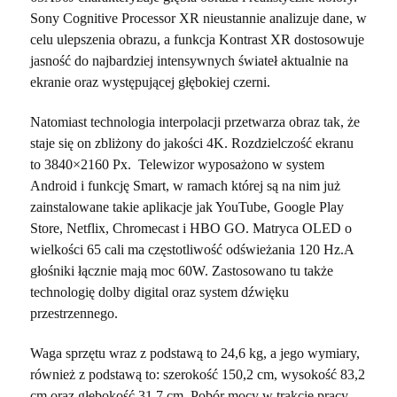
Sony Cognitive Processor XR nieustannie analizuje dane, w
celu ulepszenia obrazu, a funkcja Kontrast XR dostosowuje
jasność do najbardziej intensywnych świateł aktualnie na
ekranie oraz występującej głębokiej czerni.
Natomiast technologia interpolacji przetwarza obraz tak, że
staje się on zbliżony do jakości 4K. Rozdzielczość ekranu
to 3840×2160 Px. Telewizor wyposażono w system
Android i funkcję Smart, w ramach której są na nim już
zainstalowane takie aplikacje jak YouTube, Google Play
Store, Netflix, Chromecast i HBO GO. Matryca OLED o
wielkości 65 cali ma częstotliwość odświeżania 120 Hz.A
głośniki łącznie mają moc 60W. Zastosowano tu także
technologię dolby digital oraz system dźwięku
przestrzennego.
Waga sprzętu wraz z podstawą to 24,6 kg, a jego wymiary,
również z podstawą to: szerokość 150,2 cm, wysokość 83,2
cm oraz głębokość 31,7 cm. Pobór mocy w trakcie pracy