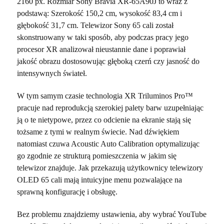
2160 px. Rozmiar Sony Bravia XR-65A90J to wraz z
podstawą: Szerokość 150,2 cm, wysokość 83,4 cm i
głębokość 31,7 cm. Telewizor Sony 65 cali został
skonstruowany w taki sposób, aby podczas pracy jego
procesor XR analizował nieustannie dane i poprawiał
jakość obrazu dostosowując głęboką czerń czy jasność do
intensywnych świateł.
W tym samym czasie technologia XR Triluminos Pro™
pracuje nad reprodukcją szerokiej palety barw uzupełniając
ją o te nietypowe, przez co odcienie na ekranie stają się
tożsame z tymi w realnym świecie. Nad dźwiękiem
natomiast czuwa Acoustic Auto Calibration optymalizując
go zgodnie ze strukturą pomieszczenia w jakim się
telewizor znajduje. Jak przekazują użytkownicy telewizory
OLED 65 cali mają intuicyjne menu pozwalające na
sprawną konfigurację i obsługę.
Bez problemu znajdziemy ustawienia, aby wybrać YouTube