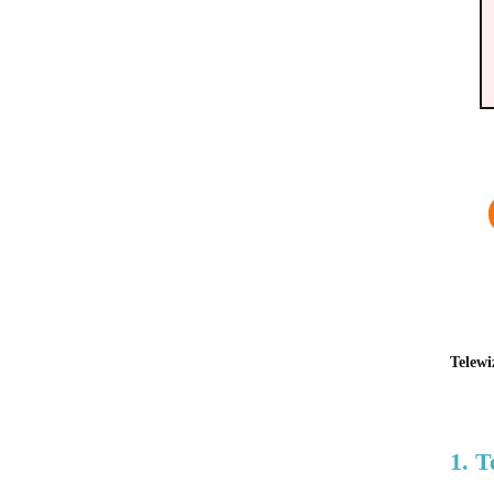
Telew
1. 