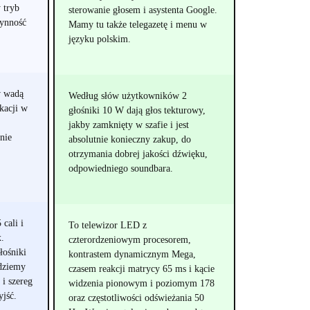
 tryb
sterowanie głosem i asystenta Google.
łynność
Mamy tu także telegazetę i menu w
języku polskim.
w wadą
Według słów użytkowników 2
kacji w
głośniki 10 W dają głos tekturowy,
jakby zamknięty w szafie i jest
nie
absolutnie konieczny zakup, do
otrzymania dobrej jakości dźwięku,
odpowiedniego soundbara.
cali i
To telewizor LED z
x.
czterordzeniowym procesorem,
łośniki
kontrastem dynamicznym Mega,
dziemy
czasem reakcji matrycy 65 ms i kącie
i szereg
widzenia pionowym i poziomym 178
yjść.
oraz częstotliwości odświeżania 50