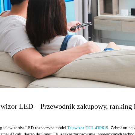
ewizor LED – Przewodnik zakupowy, ranking i
g telewizorów LED rozpoczyna model
Telewizor TCL 43P615
. Zebrał on na
kątnej 43 cali, dostęp do Smart TV, a także zastosowanie innowacyjnych techno