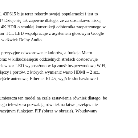
 43P615 bije teraz rekordy swojej popularności i jest to
? Dzieje się tak zapewne dlatego, że za stosunkowo niską
z 4K HDR o smukłej konstrukcji odbiornika zaopatrzonego w
izor TCL LED współpracuje z asystentem głosowym Google
o w dźwięk Dolby Audio.
 precyzyjne odwzorowanie kolorów, a funkcja Micro
raz w kilkudziesięciu oddzielnych strefach dostosowuje
 telewizor LED wyposażono w łączność bezprzewodową WiFi,
łączy i portów, z których wymienić warto HDMI – 2 szt.,
jście antenowe, Ethernet RJ 45, wyjście słuchawkowe i
ieszcza ten model na czele zestawienia również dlatego, bo
ego telewizora pozwalają również na łatwe przełączanie
nowacyjnym funkcjom PIP (obraz w obrazie). Wbudowany