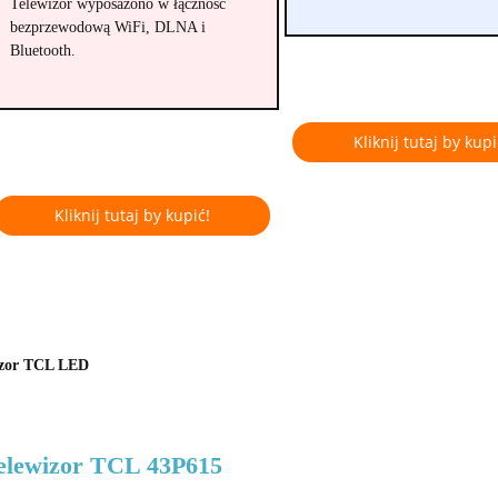
Telewizor wyposażono w łączność
bezprzewodową WiFi, DLNA i
Bluetooth.
Kliknij tutaj by kupi
Kliknij tutaj by kupić!
izor TCL LED
Telewizor TCL 43P615