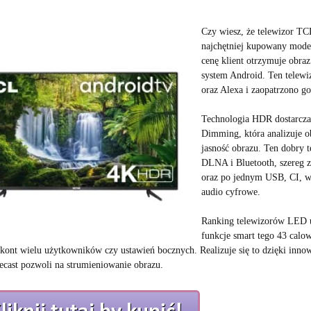
Czy wiesz, że telewizor TCL
najchętniej kupowany model
cenę klient otrzymuje obra
system Android. Ten telew
oraz Alexa i zaopatrzono g
Technologia HDR dostarcza
Dimming, która analizuje ob
jasność obrazu. Ten dobry
DLNA i Bluetooth, szereg z
oraz po jednym USB, CI, we
audio cyfrowe.
Ranking telewizorów LED um
funkcje smart tego 43 calow
 kont wielu użytkowników czy ustawień bocznych. Realizuje się to dzięki in
cast pozwoli na strumieniowanie obrazu.