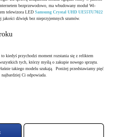
ę z Internetem bezprzewodowo, ma wbudowany moduł Wi-
pem telewizora LED
Samsung Crystal UHD UE55TU7022
ej jakości dźwięk bez nieprzyjemnych szumów.
roku
, to kiedyś przychodzi moment rozstania się z reliktem
 wszystkich tych, którzy myślą o zakupie nowego sprzętu.
łaśnie takiego modelu szukają. Poniżej przedstawiamy pięć
i najbardziej Ci odpowiada.
R