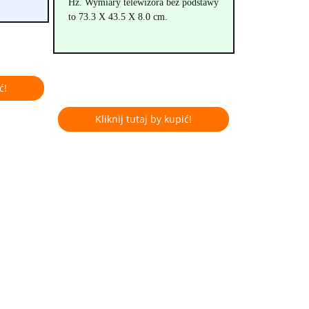
Hz. Wymiary telewizora bez podstawy
to 73.3 X 43.5 X 8.0 cm.
ć!
Kliknij tutaj by kupić!