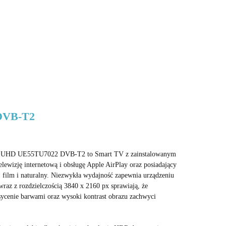
 DVB-T2
al UHD UE55TU7022 DVB-T2 to Smart TV z zainstalowanym
lewizję internetową i obsługę Apple AirPlay oraz posiadający
a, film i naturalny. Niezwykła wydajność zapewnia urządzeniu
wraz z rozdzielczością 3840 x 2160 px sprawiają, że
asycenie barwami oraz wysoki kontrast obrazu zachwyci