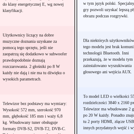
w tym język polski. Specjalny
do klasy energetycznej E, wg nowej
gry pozwoli uzyskać lepszą p
klasyfikacji.
obrazu podczas rozgrywki.
Użytkownicy liczący na dobre
Dla niektórych użytkownikó
muzyczne doznania uzyskane za
tego modelu jest brak komuni
pomocą tego sprzętu, jeśli nie
technologii Bluetooth. Inni
zaopatrzą się dodatkowo w subwoofer
przekazują, że w modelu tym 
prawdopodobnie doznają
zainstalowano wyszukiwania
rozczarowania. 2 głośniki po 8 W
głosowego ani wejścia AUX.
każdy nie dają i nie ma tu dźwięku o
wysokich parametrach.
To model LED o wielkości 55 
rozdzielczości 3840 x 2160 p
Telewizor bez podstawy ma wymiary:
Telewizor ma wbudowane 2 g
Wysokość 572 mm, szerokość 970
po 20 W każdy. Ponadto znaj
mm, głębokość 185 mm i waży 6,8
tu 2 porty HDMI, złącze USB 
kg. Wbudowany tuner obsługuje
innych przydatnych wejść i w
formaty DVB-S2, DVB-T2, DVB-C.