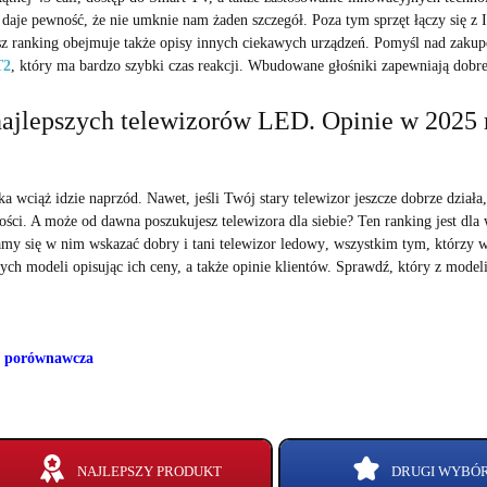
 daje pewność, że nie umknie nam żaden szczegół. Poza tym sprzęt łączy si
sz ranking obejmuje także opisy innych ciekawych urządzeń. Pomyśl nad zaku
T2
, który ma bardzo szybki czas reakcji. Wbudowane głośniki zapewniają dobr
najlepszych telewizorów LED. Opinie w 2025 
a wciąż idzie naprzód. Nawet, jeśli Twój stary telewizor jeszcze dobrze działa
łości. A może od dawna poszukujesz telewizora dla siebie? Ten ranking jest dla
amy się w nim wskazać
dobry i tani telewizor ledowy
, wszystkim tym, którzy w
ych modeli opisując ich ceny, a także opinie klientów. Sprawdź, który z model
a porównawcza
NAJLEPSZY PRODUKT
DRUGI WYBÓ