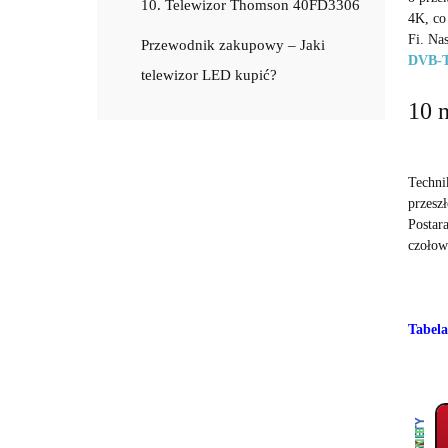
10. Telewizor Thomson 40FD3306
4K, co
Fi. Na
Przewodnik zakupowy – Jaki
DVB-
telewizor LED kupić?
10 
Technik
przesz
Postar
czołow
Tabel
ZALETY