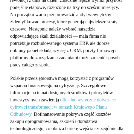
rewolucji z dnia na dzień. Znacznie lepsze wyniki przynosi
podejście etapowe, rozłożone na trzy do sześciu miesięcy.
Na początku warto przeprowadzić audyt wewnętrzny i
zidentyfikować procesy, które generują największe straty
czasowe. Następnie należy wybrać narzędzia
odpowiadające skali działalności
—
mała firma nie
potrzebuje rozbudowanego systemu ERP, ale dobrze
dobrany pakiet składający się z CRM, poczty firmowej i
platformy do zarządzania zadaniami może zmienić sposób
pracy całego zespołu.
Polskie przedsiębiorstwa mogą korzystać z programów
wsparcia finansowego na cyfryzację. Szczegółowe
informacje na temat dostępnych środków i priorytetów
inwestycyjnych zawierają
oficjalne wytyczne dotyczące
cyfrowej transformacji w ramach Krajowego Planu
Odbudowy
. Dofinansowanie pokrywa część kosztów
zakupu oprogramowania, szkoleń i doradztwa
technologicznego, co obniża barierę wejścia szczególnie dla