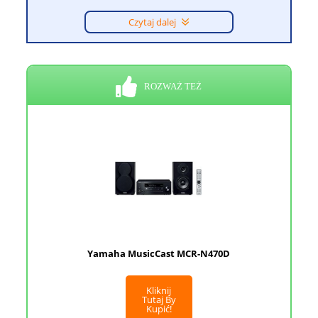
Czytaj dalej
ROZWAŻ TEŻ
Yamaha MusicCast MCR-N470D
Kliknij
Tutaj By
Kupić!