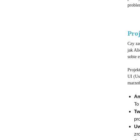
proble
Proj
Czy zas
jak Al
sobie 
Projek
UI (Us
marzeń.
An
To
Tw
pr
Uw
zr