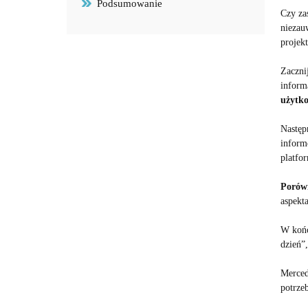
Podsumowanie
Czy zas
niezau
projekt
Zaczni
inform
użytk
Następ
inform
platfo
Porówn
aspekt
W końc
dzień”
Merced
potrze