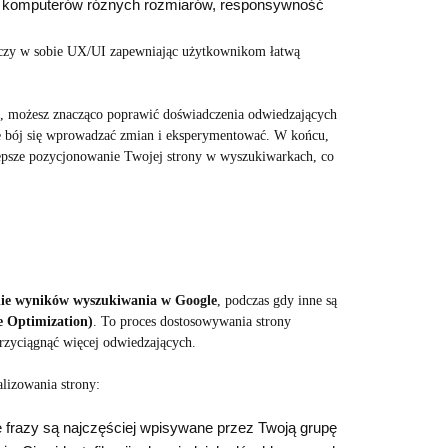
 i komputerów różnych rozmiarów, responsywność
ączy w sobie UX/UI zapewniając użytkownikom łatwą
, możesz znacząco poprawić doświadczenia odwiedzających
Nie bój się wprowadzać zmian i eksperymentować. W końcu,
lepsze pozycjonowanie Twojej strony w wyszukiwarkach, co
ronie wyników wyszukiwania w Google
, podczas gdy inne są
 Optimization)
. To proces dostosowywania strony
przyciągnąć więcej odwiedzających.
lizowania strony:
 frazy są najczęściej wpisywane przez Twoją grupę