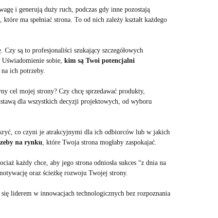
uwagę i generują duży ruch, podczas gdy inne pozostają
, które ma spełniać strona. To od nich zależy kształt każdego
 Czy są to profesjonaliści szukający szczegółowych
? Uświadomienie sobie,
kim są Twoi potencjalni
na ich potrzeby.
łówny cel mojej strony? Czy chcę sprzedawać produkty,
stawą dla wszystkich decyzji projektowych, od wyboru
ryć, co czyni je atrakcyjnymi dla ich odbiorców lub w jakich
rzeby na rynku
, które Twoja strona mogłaby zaspokajać.
ociaż każdy chce, aby jego strona odniosła sukces “z dnia na
motywację oraz ścieżkę rozwoju Twojej strony.
ło się liderem w innowacjach technologicznych bez rozpoznania