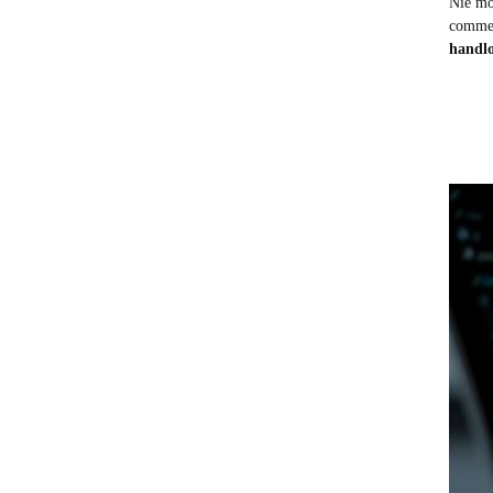
Nie mo
commer
handlo