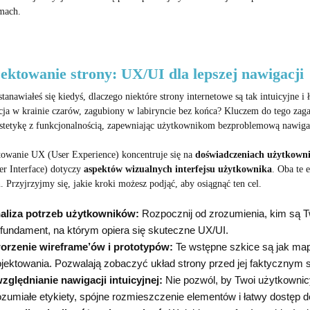
mach.
ektowanie strony: UX/UI dla lepszej nawigacji
tanawiałeś się kiedyś, dlaczego niektóre strony internetowe są tak intuicyjne i
icja w krainie czarów, zagubiony w labiryncie bez końca? Kluczem do tego zaga
estetykę z funkcjonalnością, zapewniając użytkownikom bezproblemową nawiga
towanie UX (User Experience) koncentruje się na
doświadczeniach użytkownik
er Interface) dotyczy
aspektów wizualnych interfejsu użytkownika
. Oba te 
 Przyjrzyjmy się, jakie kroki możesz podjąć, aby osiągnąć ten cel.
aliza potrzeb użytkowników:
Rozpocznij od zrozumienia, kim są Tw
 fundament, na którym opiera się skuteczne UX/UI.
orzenie wireframe’ów i prototypów:
Te wstępne szkice są jak map
ojektowania. Pozwalają zobaczyć układ strony przed jej faktycznym 
zględnianie nawigacji intuicyjnej:
Nie pozwól, by Twoi użytkownicy 
ozumiałe etykiety, spójne rozmieszczenie elementów i łatwy dostęp d