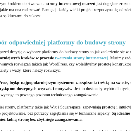
zym krokiem do stworzenia
strony internetowej marzeń
jest dogłębne zrozum
 jakie ma ona realizować. Pamiętaj: każdy wielki projekt rozpoczyna się od z
za są kluczami do sukcesu.
ór odpowiedniej platformy do budowy strony
 przed decyzją o wyborze platformy do budowy strony to jak znalezienie się w
ażniejszych kroków w procesie
tworzenia strony internetowej
. Musimy zada
wanych rozwiązań takich jak WordPress, czy wolelibyśmy prostotę konstruktor
alety i wady, które należy rozważyć.
ess, będąc najpopularniejszym systemem zarządzania treścią na świecie, o
 tysiącom dostępnych wtyczek i motywów
. Jest to doskonały wybór dla tych
 wymaga to pewnego poziomu technicznego zaangażowania.
ej strony, platformy takie jak Wix i Squarespace, zapewniają prostotę i intuicyj
e projektowanie, bez potrzeby zagłębiania się w techniczne aspekty.
Są idealne
ieć ładną stronę bez zbytniego zaangażowania
.