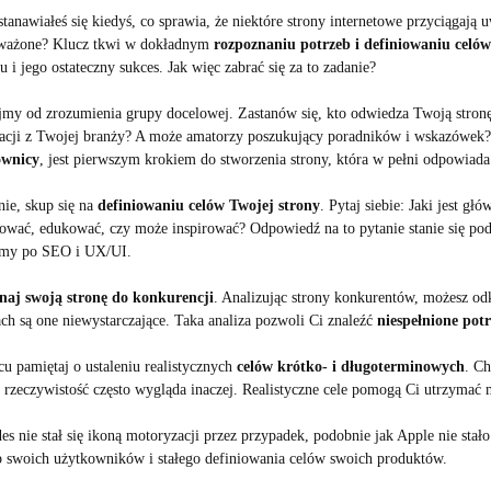
tanawiałeś się kiedyś, co sprawia, że niektóre strony internetowe przyciągają 
ważone? Klucz tkwi w dokładnym
rozpoznaniu potrzeb i definiowaniu celów
u i jego ostateczny sukces. Jak więc zabrać się za to zadanie?
jmy od zrozumienia grupy docelowej. Zastanów się, kto odwiedza Twoją stronę.
acji z Twojej branży? A może amatorzy poszukujący poradników i wskazówek
ownicy
, jest pierwszym krokiem do stworzenia strony, która w pełni odpowiada 
nie, skup się na
definiowaniu celów Twojej strony
. Pytaj siebie: Jaki jest g
ować, edukować, czy może inspirować? Odpowiedź na to pytanie stanie się pod
rmy po SEO i UX/UI.
aj swoją stronę do konkurencji
. Analizując strony konkurentów, możesz odk
ach są one niewystarczające. Taka analiza pozwoli Ci znaleźć
niespełnione pot
u pamiętaj o ustaleniu realistycznych
celów krótko- i długoterminowych
. Ch
, rzeczywistość często wygląda inaczej. Realistyczne cele pomogą Ci utrzymać 
es nie stał się ikoną motoryzacji przez przypadek, podobnie jak Apple nie sta
b swoich użytkowników i stałego definiowania celów swoich produktów.