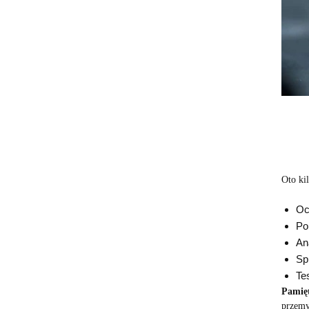
Oto ki
Oc
Po
An
Sp
Te
Pamięt
przemyś