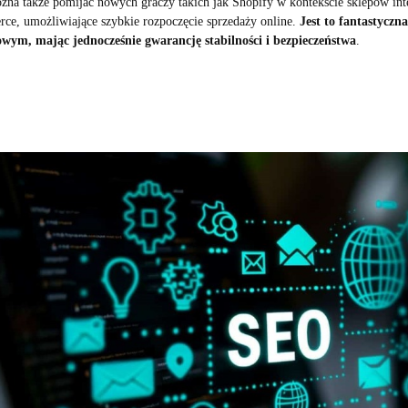
żna także pomijać nowych graczy takich jak Shopify w kontekście sklepów in
ce, umożliwiające szybkie rozpoczęcie sprzedaży online.
Jest to fantastyczna
wym, mając jednocześnie gwarancję stabilności i bezpieczeństwa
.