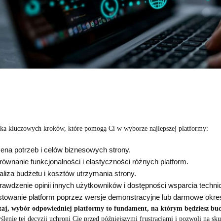
lka kluczowych kroków, które pomogą Ci w wyborze najlepszej platformy:
ena potrzeb i celów biznesowych strony.
równanie funkcjonalności i elastyczności różnych platform.
aliza budżetu i kosztów utrzymania strony.
rawdzenie opinii innych użytkowników i dostępności wsparcia techni
stowanie platform poprzez wersje demonstracyjne lub darmowe okre
aj, wybór odpowiedniej platformy to fundament, na którym będziesz bu
lenie tej decyzji uchroni Cię przed późniejszymi frustracjami i pozwoli na skup