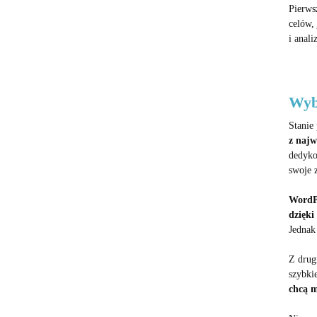
Pierws
celów,
i anali
Wyb
Stanie
z najw
dedyko
swoje z
WordPr
dzięki
Jednak
Z drugi
szybki
chcą m