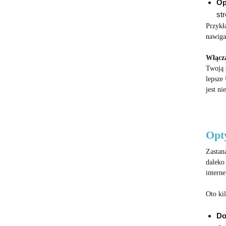
Op
st
Przykł
nawiga
Włącza
Twoją 
lepsze
jest n
Opt
Zastan
daleko
intern
Oto ki
Do