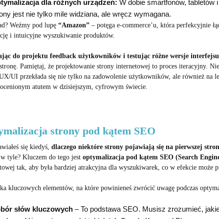
tymalizacja dla różnych urządzeń:
W dobie smartfonów, tabletów
rony jest nie tylko mile widziana, ale wręcz wymagana.
ad? Weźmy pod lupę
“Amazon”
– potęga e-commerce’u, która perfekcyjnie ł
cję i intuicyjne wyszukiwanie produktów.
jąc do projektu feedback użytkowników i testując różne wersje interfejsu
stronę. Pamiętaj, że projektowanie strony internetowej to proces iteracyjny. 
 UX/UI przekłada się nie tylko na zadowolenie użytkowników, ale również na 
ieocenionym atutem w dzisiejszym, cyfrowym świecie.
ymalizacja strony pod kątem SEO
awiałeś się kiedyś,
dlaczego niektóre strony pojawiają się na pierwszej st
 w tyle? Kluczem do tego jest
optymalizacja pod kątem SEO (Search Engine
etowej tak, aby była bardziej atrakcyjna dla wyszukiwarek, co w efekcie może 
lka kluczowych elementów, na które powinieneś zwrócić uwagę podczas optyma
bór słów kluczowych
– To podstawa SEO. Musisz zrozumieć, jakie