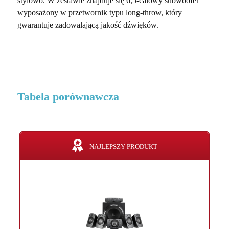
stylowo. W zestawie znajduje się 6,5-calowy subwoofer
wyposażony w przetwornik typu long-throw, który
gwarantuje zadowalającą jakość dźwięków.
Tabela porównawcza
NAJLEPSZY PRODUKT