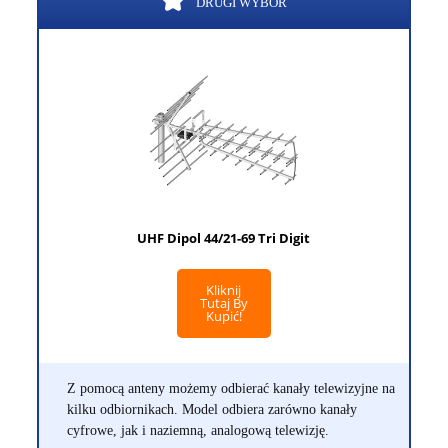
DRUGI WYBÓR
UHF Dipol 44/21-69 Tri Digit
Kliknij
Tutaj By
Kupić!
Z pomocą anteny możemy odbierać kanały telewizyjne na
kilku odbiornikach. Model odbiera zarówno kanały
cyfrowe, jak i naziemną, analogową telewizję.