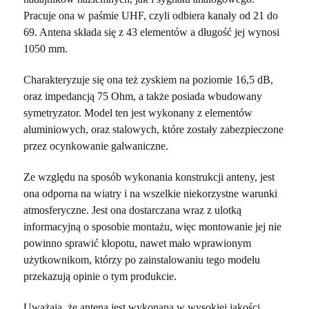
Pracuje ona w paśmie UHF, czyli odbiera kanały od 21 do
69. Antena składa się z 43 elementów a długość jej wynosi
1050 mm.
Charakteryzuje się ona też zyskiem na poziomie 16,5 dB,
oraz impedancją 75 Ohm, a także posiada wbudowany
symetryzator. Model ten jest wykonany z elementów
aluminiowych, oraz stalowych, które zostały zabezpieczone
przez ocynkowanie galwaniczne.
Ze względu na sposób wykonania konstrukcji anteny, jest
ona odporna na wiatry i na wszelkie niekorzystne warunki
atmosferyczne. Jest ona dostarczana wraz z ulotką
informacyjną o sposobie montażu, więc montowanie jej nie
powinno sprawić kłopotu, nawet mało wprawionym
użytkownikom, którzy po zainstalowaniu tego modelu
przekazują opinie o tym produkcie.
Uważają, że antena jest wykonana w wysokiej jakości,