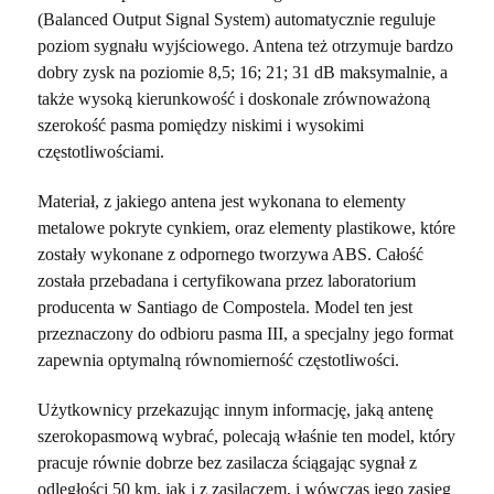
(Balanced Output Signal System) automatycznie reguluje
poziom sygnału wyjściowego. Antena też otrzymuje bardzo
dobry zysk na poziomie 8,5; 16; 21; 31 dB maksymalnie, a
także wysoką kierunkowość i doskonale zrównoważoną
szerokość pasma pomiędzy niskimi i wysokimi
częstotliwościami.
Materiał, z jakiego antena jest wykonana to elementy
metalowe pokryte cynkiem, oraz elementy plastikowe, które
zostały wykonane z odpornego tworzywa ABS. Całość
została przebadana i certyfikowana przez laboratorium
producenta w Santiago de Compostela. Model ten jest
przeznaczony do odbioru pasma III, a specjalny jego format
zapewnia optymalną równomierność częstotliwości.
Użytkownicy przekazując innym informację,
jaką antenę
szerokopasmową wybrać,
polecają właśnie ten model, który
pracuje równie dobrze bez zasilacza ściągając sygnał z
odległości 50 km, jak i z zasilaczem, i wówczas jego zasięg