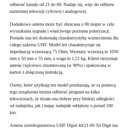
odbierać kanały od 21 do 60. Nadaje się, więc do odbioru
naziemnej telewizji cyfrowej i analogowej.
Dodatkowo antena może być obracana o 90 stopni w celu
wyszukania sygnału i właściwego poziomu polaryzacji.
Posiada ona też doskonałą charakterystykę wzmocnienia dla
całego zakresu UHF. Model ten charakteryzuje się
impedancją wynoszącą 75 Ohm. Wymiary wynoszą tu 1050
mm x 50 mm x 55 mm, a waga to 1,51 kg. Klient otrzymuje
antenę częściowo zmontowaną (w 90%) i spakowaną w
karton z dołączoną instrukcją.
Osoby, które użytkują ten model przekazują, że za pomocą
tego urządzenia można odbierać program na kilku
telewizorach, że działa ona dobrze przy bliskiej odległości
od nadajnika, jak i mając nadajnik oddalony o ponad 100
km.
Antena szerokopasmowa UHF Dipol 44/21-69 Tri Digit ma