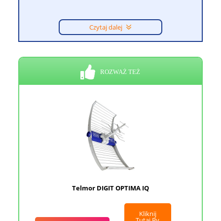
Czytaj dalej
ROZWAŻ TEŻ
Telmor DIGIT OPTIMA IQ
Kliknij
Tutaj By