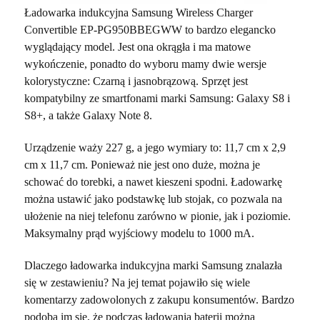
Ładowarka indukcyjna Samsung Wireless Charger
Convertible EP-PG950BBEGWW to bardzo elegancko
wyglądający model. Jest ona okrągła i ma matowe
wykończenie, ponadto do wyboru mamy dwie wersje
kolorystyczne: Czarną i jasnobrązową. Sprzęt jest
kompatybilny ze smartfonami marki Samsung: Galaxy S8 i
S8+, a także Galaxy Note 8.
Urządzenie waży 227 g, a jego wymiary to: 11,7 cm x 2,9
cm x 11,7 cm. Ponieważ nie jest ono duże, można je
schować do torebki, a nawet kieszeni spodni. Ładowarkę
można ustawić jako podstawkę lub stojak, co pozwala na
ułożenie na niej telefonu zarówno w pionie, jak i poziomie.
Maksymalny prąd wyjściowy modelu to 1000 mA.
Dlaczego ładowarka indukcyjna marki Samsung znalazła
się w zestawieniu? Na jej temat pojawiło się wiele
komentarzy zadowolonych z zakupu konsumentów. Bardzo
podoba im się, że podczas ładowania baterii można