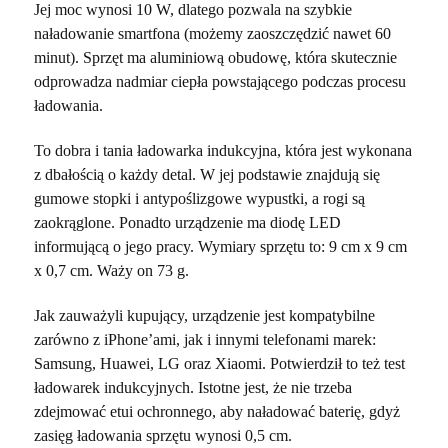
Jej moc wynosi 10 W, dlatego pozwala na szybkie
naładowanie smartfona (możemy zaoszczędzić nawet 60
minut). Sprzęt ma aluminiową obudowę, która skutecznie
odprowadza nadmiar ciepła powstającego podczas procesu
ładowania.
To dobra i tania ładowarka indukcyjna, która jest wykonana
z dbałością o każdy detal. W jej podstawie znajdują się
gumowe stopki i antypoślizgowe wypustki, a rogi są
zaokrąglone. Ponadto urządzenie ma diodę LED
informującą o jego pracy. Wymiary sprzętu to: 9 cm x 9 cm
x 0,7 cm. Waży on 73 g.
Jak zauważyli kupujący, urządzenie jest kompatybilne
zarówno z iPhone’ami, jak i innymi telefonami marek:
Samsung, Huawei, LG oraz Xiaomi. Potwierdził to też test
ładowarek indukcyjnych. Istotne jest, że nie trzeba
zdejmować etui ochronnego, aby naładować baterię, gdyż
zasięg ładowania sprzętu wynosi 0,5 cm.