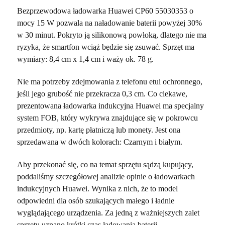
Bezprzewodowa ładowarka Huawei CP60 55030353 o
mocy 15 W pozwala na naładowanie baterii powyżej 30%
w 30 minut. Pokryto ją silikonową powłoką, dlatego nie ma
ryzyka, że smartfon wciąż będzie się zsuwać. Sprzęt ma
wymiary: 8,4 cm x 1,4 cm i waży ok. 78 g.
Nie ma potrzeby zdejmowania z telefonu etui ochronnego,
jeśli jego grubość nie przekracza 0,3 cm. Co ciekawe,
prezentowana ładowarka indukcyjna Huawei ma specjalny
system FOB, który wykrywa znajdujące się w pokrowcu
przedmioty, np. kartę płatniczą lub monety. Jest ona
sprzedawana w dwóch kolorach: Czarnym i białym.
Aby przekonać się, co na temat sprzętu sądzą kupujący,
poddaliśmy szczegółowej analizie opinie o ładowarkach
indukcyjnych Huawei. Wynika z nich, że to model
odpowiedni dla osób szukających małego i ładnie
wyglądającego urządzenia. Za jedną z ważniejszych zalet
sprzętu uznano krótki czas ładowania baterii.