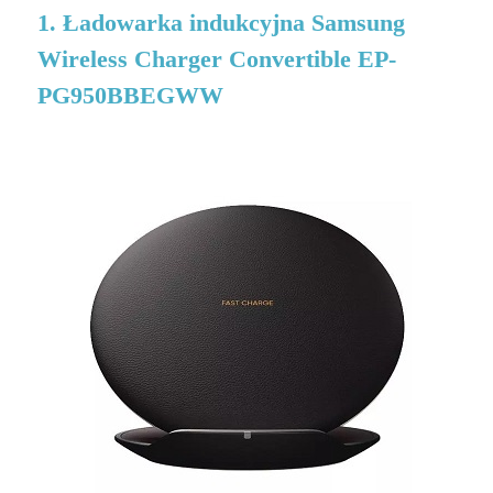
1. Ładowarka indukcyjna Samsung
Wireless Charger Convertible EP-
PG950BBEGWW