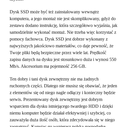
Dysk SSD może być też zainstalowany wewnątrz
komputera, a jego montaż nie jest skomplikowany, gdyż do
zestawu dodano instrukcję, która szczegółowo wyjaśnia, jak
samodzielnie wykonać montaż. Nie trzeba więc korzystać z
pomocy fachowca. Dysk SSD jest dobrze wykonany z
najwyższych jakościowo materiałów, co daje pewność, że
Twoje pliki będą bezpieczne przez wiele lat. Prędkość
zapisu danych na dysku jest stosunkowo duża i wynosi 550
Mb/s. Akcesorium ma pojemność 256 GB.
Ten dobry i tani dysk zewnętrzny nie ma żadnych
ruchomych części. Dlatego nie musisz się obawiać, że jeden
z elementów się od niego nagle odłączy i konieczny będzie
serwis. Prezentowany dysk zewnętrzny jest dobrym
wsparciem dla dysku istniejącego twardego HDD i dzięki
niemu komputer będzie działał efektywniej i szybciej, co
zauważyła duża ilość osób, która zdecydowała się w niego
zaopatrzyć. Kupując go wspierasz polską gospodarkę,