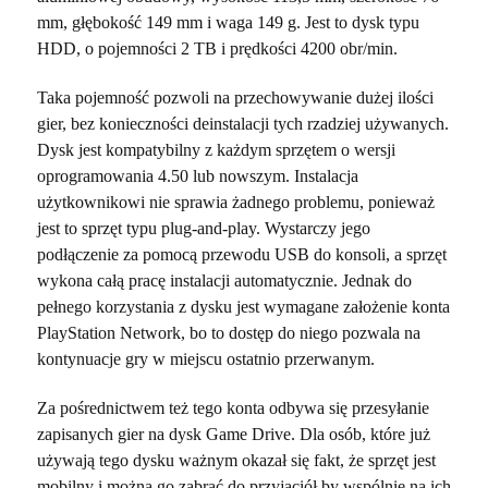
mm, głębokość 149 mm i waga 149 g. Jest to dysk typu
HDD, o pojemności 2 TB i prędkości
4200 obr/min.
Taka pojemność pozwoli na przechowywanie dużej ilości
gier, bez konieczności deinstalacji tych rzadziej używanych.
Dysk jest kompatybilny z każdym sprzętem o wersji
oprogramowania 4.50 lub nowszym. Instalacja
użytkownikowi nie sprawia żadnego problemu, ponieważ
jest to sprzęt typu plug-and-play. Wystarczy jego
podłączenie za pomocą przewodu USB do konsoli, a sprzęt
wykona całą pracę instalacji automatycznie. Jednak do
pełnego korzystania z dysku jest wymagane założenie konta
PlayStation Network, bo to dostęp do niego pozwala na
kontynuacje gry w miejscu ostatnio przerwanym.
Za pośrednictwem też tego konta odbywa się przesyłanie
zapisanych gier na dysk Game Drive. Dla osób, które już
używają tego dysku ważnym okazał się fakt, że sprzęt jest
mobilny i można go zabrać do przyjaciół by wspólnie na ich