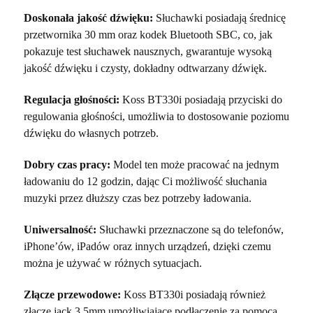
Doskonała jakość dźwięku:
Słuchawki posiadają średnicę
przetwornika 30 mm oraz kodek Bluetooth SBC, co, jak
pokazuje test słuchawek nausznych, gwarantuje wysoką
jakość dźwięku i czysty, dokładny odtwarzany dźwięk.
Regulacja głośności:
Koss BT330i posiadają przyciski do
regulowania głośności, umożliwia to dostosowanie poziomu
dźwięku do własnych potrzeb.
Dobry czas pracy:
Model ten może pracować na jednym
ładowaniu do 12 godzin, dając Ci możliwość słuchania
muzyki przez dłuższy czas bez potrzeby ładowania.
Uniwersalność:
Słuchawki przeznaczone są do telefonów,
iPhone’ów, iPadów oraz innych urządzeń, dzięki czemu
można je używać w różnych sytuacjach.
Złącze przewodowe:
Koss BT330i posiadają również
złącze jack 3,5mm umożliwiające podłączenie za pomocą