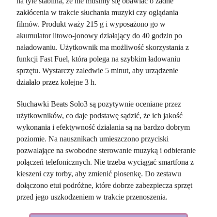
na tyle stabilna, że nie musimy się obawiać o żadne
zakłócenia w trakcie słuchania muzyki czy oglądania
filmów. Produkt waży 215 g i wyposażono go w
akumulator litowo-jonowy działający do 40 godzin po
naładowaniu. Użytkownik ma możliwość skorzystania z
funkcji Fast Fuel, która polega na szybkim ładowaniu
sprzętu. Wystarczy zaledwie 5 minut, aby urządzenie
działało przez kolejne 3 h.
Słuchawki Beats Solo3 są pozytywnie oceniane przez
użytkowników, co daje podstawę sądzić, że ich jakość
wykonania i efektywność działania są na bardzo dobrym
poziomie. Na nausznikach umieszczono przyciski
pozwalające na swobodne sterowanie muzyką i odbieranie
połączeń telefonicznych. Nie trzeba wyciągać smartfona z
kieszeni czy torby, aby zmienić piosenkę. Do zestawu
dołączono etui podróżne, które dobrze zabezpiecza sprzęt
przed jego uszkodzeniem w trakcie przenoszenia.