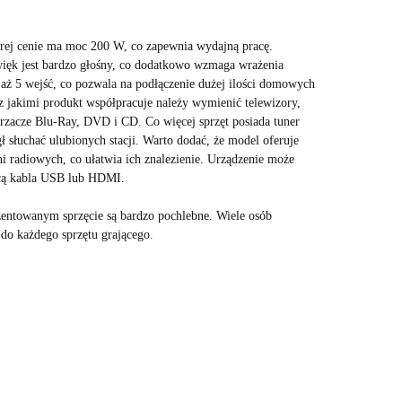
rej cenie ma moc 200 W, co zapewnia wydajną pracę.
ęk jest bardzo głośny, co dodatkowo wzmaga wrażenia
aż 5 wejść, co pozwala na podłączenie dużej ilości domowych
z jakimi produkt współpracuje należy wymienić telewizory,
arzacze Blu-Ray, DVD i CD. Co więcej sprzęt posiada tuner
słuchać ulubionych stacji. Warto dodać, że model oferuje
i radiowych, co ułatwia ich znalezienie. Urządzenie może
cą kabla USB lub HDMI.
entowanym sprzęcie są bardzo pochlebne. Wiele osób
 do każdego sprzętu grającego.