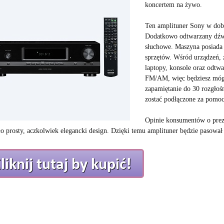
koncertem na żywo.
Ten amplituner Sony w dob
Dodatkowo odtwarzany dźwi
słuchowe. Maszyna posiada 
sprzętów. Wśród urządzeń, 
laptopy, konsole oraz odtw
FM/AM, więc będziesz mógł 
zapamiętanie do 30 rozgłośn
zostać podłączone za pomo
Opinie konsumentów o prez
ło prosty, aczkolwiek elegancki design. Dzięki temu amplituner będzie pasował