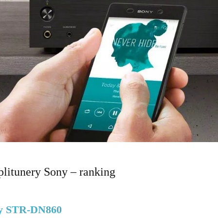
litunery Sony – ranking
y STR-DN860