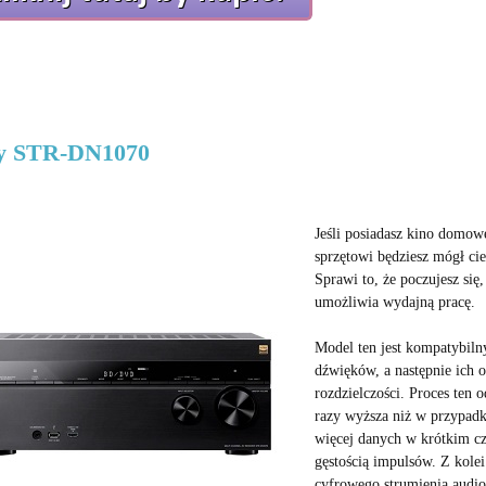
y STR-DN1070
Jeśli posiadasz kino domo
sprzętowi będziesz mógł ci
Sprawi to, że poczujesz si
umożliwia wydajną pracę.
Model ten jest kompatybiln
dźwięków, a następnie ich 
rozdzielczości. Proces ten 
razy wyższa niż w przypad
więcej danych w krótkim cz
gęstością impulsów. Z kolei
cyfrowego strumienia audio