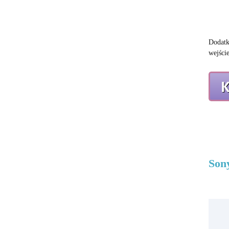
Dodatk
wejści
Son