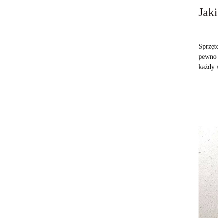
Jak
Sprzęt
pewno 
każdy 