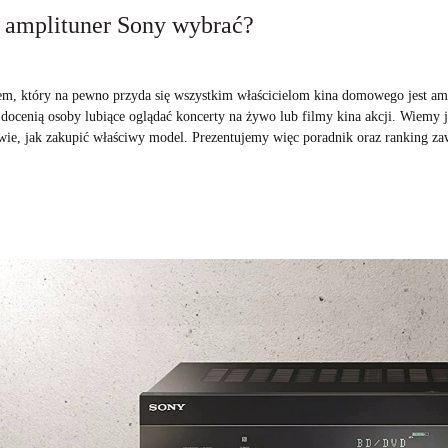
i amplituner Sony wybrać?
em, który na pewno przyda się wszystkim właścicielom kina domowego jest a
docenią osoby lubiące oglądać koncerty na żywo lub filmy kina akcji. Wiemy je
wie, jak zakupić właściwy model. Prezentujemy więc poradnik oraz ranking zaw