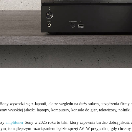
Sony wywodzi się z Japonii, ale ze względu na duży sukces, urządzenia firmy 
emy wysokiej jakości laptopy, komputery, konsole do gier, telewizory, nośniki 
szy
amplituner
Sony w 2025 roku to taki, który zapewnia bardzo dobrą jakość
m, to najlepszym rozwiązaniem będzie sprzęt AV. W przypadku, gdy chcemy k