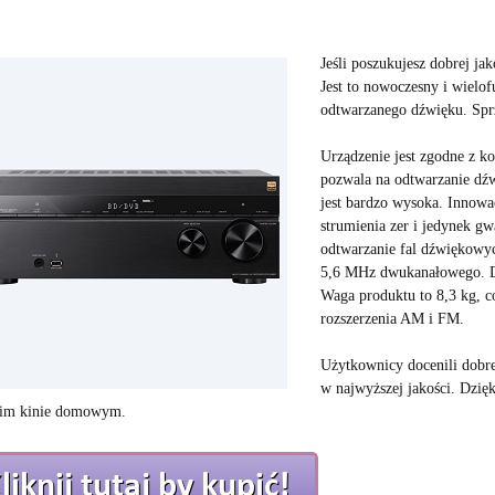
Jeśli poszukujesz dobrej j
Jest to nowoczesny i wielof
odtwarzanego dźwięku. Spr
Urządzenie jest zgodne z k
pozwala na odtwarzanie dźwi
jest bardzo wysoka. Innowac
strumienia zer i jedynek gw
odtwarzanie fal dźwiękowy
5,6 MHz dwukanałowego. D
Waga produktu to 8,3 kg, c
rozszerzenia AM i FM.
Użytkownicy docenili dobre
w najwyższej jakości. Dzi
im kinie domowym.