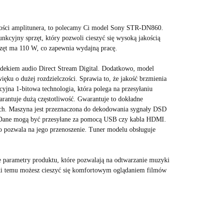
akości amplitunera, to polecamy Ci model Sony STR-DN860.
unkcyjny sprzęt, który pozwoli cieszyć się wysoką jakością
zęt ma 110 W, co zapewnia wydajną pracę.
odekiem audio Direct Stream Digital. Dodatkowo, model
ęku o dużej rozdzielczości. Sprawia to, że jakość brzmienia
yjna 1-bitowa technologia, która polega na przesyłaniu
arantuje dużą częstotliwość. Gwarantuje to dokładne
ch. Maszyna jest przeznaczona do dekodowania sygnały DSD
ane mogą być przesyłane za pomocą USB czy kabla HDMI.
o pozwala na jego przenoszenie. Tuner modelu obsługuje
 parametry produktu, które pozwalają na odtwarzanie muzyki
ęki temu możesz cieszyć się komfortowym oglądaniem filmów