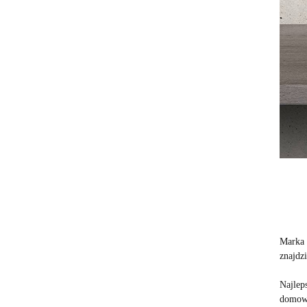
Marka 
znajdzi
Najlep
domowy