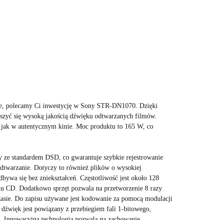
we, polecamy Ci inwestycję w Sony STR-DN1070. Dzięki
eszyć się wysoką jakością dźwięku odtwarzanych filmów.
ę, jak w autentycznym kinie. Moc produktu to 165 W, co
y ze standardem DSD, co gwarantuje szybkie rejestrowanie
odtwarzanie. Dotyczy to również plików o wysokiej
odbywa się bez zniekształceń. Częstotliwość jest około 128
ku CD. Dodatkowo sprzęt pozwala na przetworzenie 8 razy
asie. Do zapisu używane jest kodowanie za pomocą modulacji
 dźwięk jest powiązany z przebiegiem fali 1-bitowego,
. Innowacyjna technologia pozwala na zachowanie