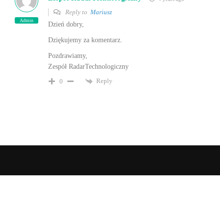
Reply to
Mariusz
Admin
Dzień dobry,
Dziękujemy za komentarz.
Pozdrawiamy,
Zespół RadarTechnologiczny
Reply
0
Nasze Projekty