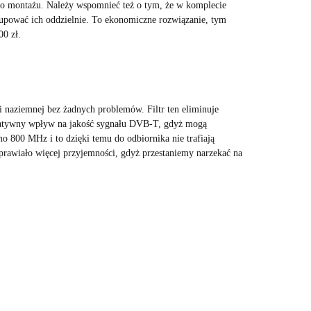
 do montażu. Należy wspomnieć też o tym, że w komplecie
upować ich oddzielnie. To ekonomiczne rozwiązanie, tym
00 zł.
 naziemnej bez żadnych problemów. Filtr ten eliminuje
egatywny wpływ na jakość sygnału DVB-T, gdyż mogą
o 800 MHz i to dzięki temu do odbiornika nie trafiają
prawiało więcej przyjemności, gdyż przestaniemy narzekać na