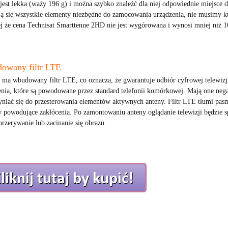
 jest lekka (waży 196 g) i można szybko znaleźć dla niej odpowiednie miejsce
ją się wszystkie elementy niezbędne do zamocowania urządzenia, nie musimy k
ej że cena Technisat Smarttenne 2HD nie jest wygórowana i wynosi mniej niż 1
owany filtr LTE
 ma wbudowany filtr LTE, co oznacza, że gwarantuje odbiór cyfrowej telewizji
enia, które są powodowane przez standard telefonii komórkowej. Mają one n
yniać się do przesterowania elementów aktywnych anteny. Filtr LTE tłumi pasm
y powodujące zakłócenia. Po zamontowaniu anteny oglądanie telewizji będzie s
przerywanie lub zacinanie się obrazu.