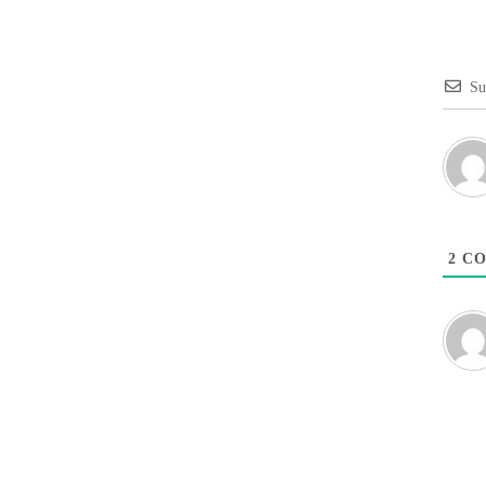
Su
2
CO