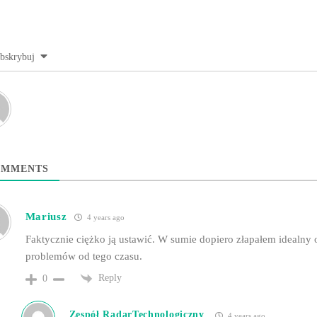
bskrybuj
MMENTS
Mariusz
4 years ago
Faktycznie ciężko ją ustawić. W sumie dopiero złapałem idealny o
problemów od tego czasu.
Reply
0
Zespół RadarTechnologiczny
4 years ago