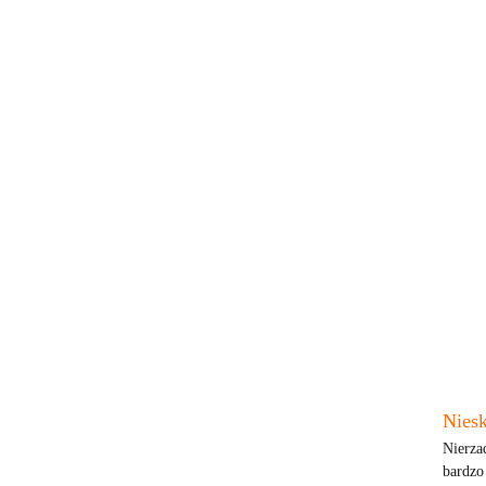
Nies
Nierza
bardzo