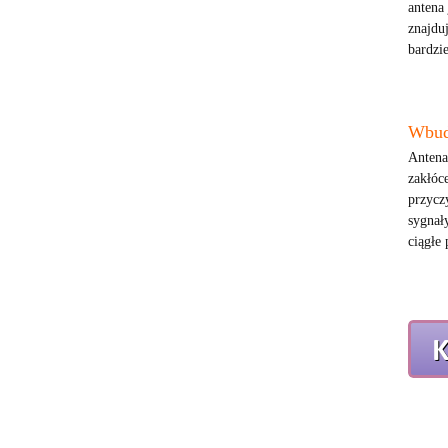
antena
znajdu
bardzi
Wbud
Antena
zakłóc
przycz
sygnał
ciągłe 