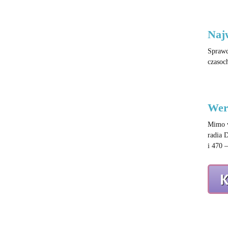
Naj
Sprawd
czasoc
Wer
Mimo w
radia 
i 470 