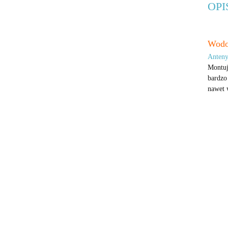
OP
Wodo
Anteny
Montuj
bardzo
nawet 