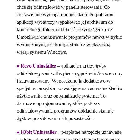
chce się odinstalować w panelu sterowania. Co
ciekawe, nie wymaga ono instalacji. Po pobraniu
aplikacji wystarczy wypakować jej archiwum do
konkretnego folderu i kliknąć pozycję ‘geek.exe’
Umożliwia ona usuwanie programów nawet w trybie
wymuszonym, jest kompatybilna z większością
wersji systemu Windows.
♦
Revo Uninstaller
– aplikacja ma trzy tryby
odinstalowywania: Bezpieczny, pośredni/rozszerzony
i zaawansowany. Wyposażono ją dodatkowo w
specjalne narzędzia pozwalające na zacieranie śladów
użytkownika oraz optymalizację systemu. To
darmowe oprogramowanie, które podczas
odinstalowywania programów dokładnie skanuje
dysk w poszukiwaniu ich pozostałości.
♦
IObit Uninstaller
– bezpłatne narzędzie uznawane
za dobrą alternatywę dla opcji dostępnych w panelu