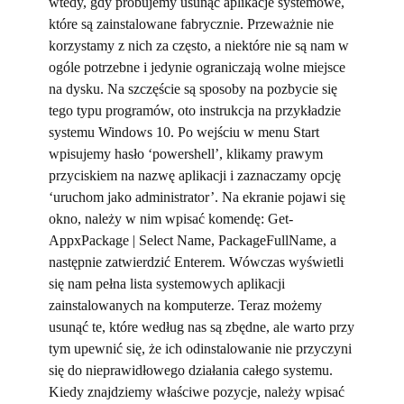
wtedy, gdy próbujemy usunąć aplikacje systemowe,
które są zainstalowane fabrycznie. Przeważnie nie
korzystamy z nich za często, a niektóre nie są nam w
ogóle potrzebne i jedynie ograniczają wolne miejsce
na dysku. Na szczęście są sposoby na pozbycie się
tego typu programów, oto instrukcja na przykładzie
systemu Windows 10. Po wejściu w menu Start
wpisujemy hasło ‘powershell’, klikamy prawym
przyciskiem na nazwę aplikacji i zaznaczamy opcję
‘uruchom jako administrator’. Na ekranie pojawi się
okno, należy w nim wpisać komendę: Get-
AppxPackage | Select Name, PackageFullName, a
następnie zatwierdzić Enterem. Wówczas wyświetli
się nam pełna lista systemowych aplikacji
zainstalowanych na komputerze. Teraz możemy
usunąć te, które według nas są zbędne, ale warto przy
tym upewnić się, że ich odinstalowanie nie przyczyni
się do nieprawidłowego działania całego systemu.
Kiedy znajdziemy właściwe pozycje, należy wpisać