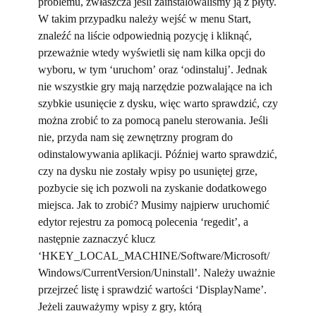
problemu, zwłaszcza jeśli zainstalowaliśmy ją z płyty.
W takim przypadku należy wejść w menu Start,
znaleźć na liście odpowiednią pozycję i kliknąć,
przeważnie wtedy wyświetli się nam kilka opcji do
wyboru, w tym ‘uruchom’ oraz ‘odinstaluj’. Jednak
nie wszystkie gry mają narzędzie pozwalające na ich
szybkie usunięcie z dysku, więc warto sprawdzić, czy
można zrobić to za pomocą panelu sterowania. Jeśli
nie, przyda nam się zewnętrzny program do
odinstalowywania aplikacji. Później warto sprawdzić,
czy na dysku nie zostały wpisy po usuniętej grze,
pozbycie się ich pozwoli na zyskanie dodatkowego
miejsca. Jak to zrobić? Musimy najpierw uruchomić
edytor rejestru za pomocą polecenia ‘regedit’, a
następnie zaznaczyć klucz
‘HKEY_LOCAL_MACHINE/Software/Microsoft/
Windows/CurrentVersion/Uninstall’. Należy uważnie
przejrzeć listę i sprawdzić wartości ‘DisplayName’.
Jeżeli zauważymy wpisy z gry, którą