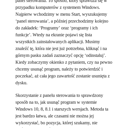
panel sterowania. To sposób, który sprawdza się w
przypadku komputerów z systemem Windows.
Najpierw wchodzimy w menu Start, wyszukujemy
‘panel sterowania’, a później przechodzimy kolejno
do zakładek: ‘Programy’ oraz ‘programy i ich
funkcje’. Wtedy na ekranie pojawi się lista
wszystkich zainstalowanych aplikacji. Musimy
znaleźć tę, która nie jest już potrzebna, kliknąć i na
górnym pasku zadań zaznaczyć opcję ‘odinstaluj’.
Kiedy zobaczymy okienko z pytaniem, czy na pewno
chcemy usunąć program, należy to potwierdzić i
poczekać, aż cała jego zawartość zostanie usunięta z
dysku.
Skorzystanie z panelu sterowania to sprawdzony
sposób na to, jak usunąć program w systemie
Windows 10, 8, 8.1 i starszych wersjach. Metoda ta
jest bardzo łatwa, ale czasami nie można jej
wykorzystać, bo pozycja, której szukamy, nie