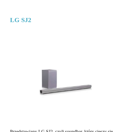
LG SJ2
Przedstawiany LG SJ2, czyli soundbar, który cieszy się