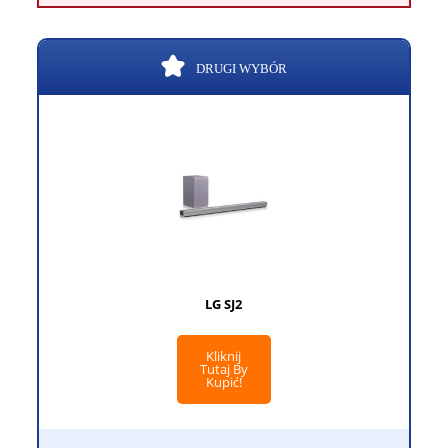
DRUGI WYBÓR
LG SJ2
Kliknij
Tutaj By
Kupić!