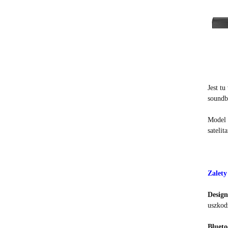
Jest t
soundb
Model 
sateli
Zalety
Design
uszkod
Blueto