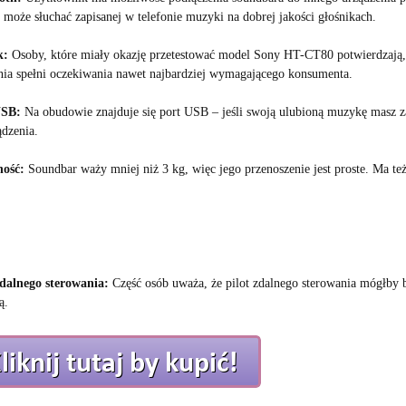
 może słuchać zapisanej w telefonie muzyki na dobrej jakości głośnikach.
k:
Osoby, które miały okazję przetestować model Sony HT-CT80 potwierdzają, ż
nia spełni oczekiwania nawet najbardziej wymagającego konsumenta.
USB:
Na obudowie znajduje się port USB – jeśli swoją ulubioną muzykę masz 
ądzenia.
ość:
Soundbar waży mniej niż 3 kg, więc jego przenoszenie jest proste. Ma t
zdalnego sterowania:
Część osób uważa, że pilot zdalnego sterowania mógłby by
ą.