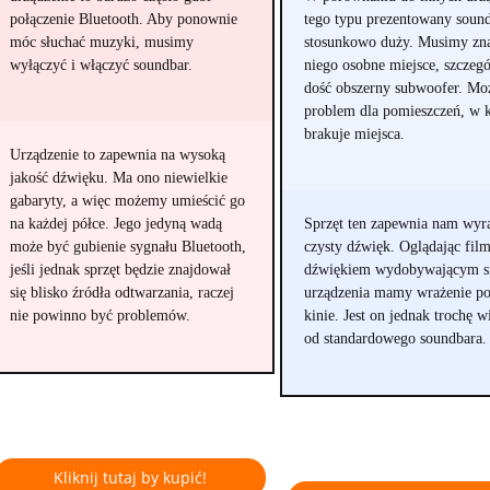
połączenie Bluetooth. Aby ponownie
tego typu prezentowany sound
móc słuchać muzyki, musimy
stosunkowo duży. Musimy zna
wyłączyć i włączyć soundbar.
niego osobne miejsce, szczegó
dość obszerny subwoofer. Mo
problem dla pomieszczeń, w 
brakuje miejsca.
Urządzenie to zapewnia na wysoką
jakość dźwięku. Ma ono niewielkie
gabaryty, a więc możemy umieścić go
na każdej półce. Jego jedyną wadą
Sprzęt ten zapewnia nam wyr
może być gubienie sygnału Bluetooth,
czysty dźwięk. Oglądając fil
jeśli jednak sprzęt będzie znajdował
dźwiękiem wydobywającym si
się blisko źródła odtwarzania, raczej
urządzenia mamy wrażenie p
nie powinno być problemów.
kinie. Jest on jednak trochę w
od standardowego soundbara.
Kliknij tutaj by kupić!