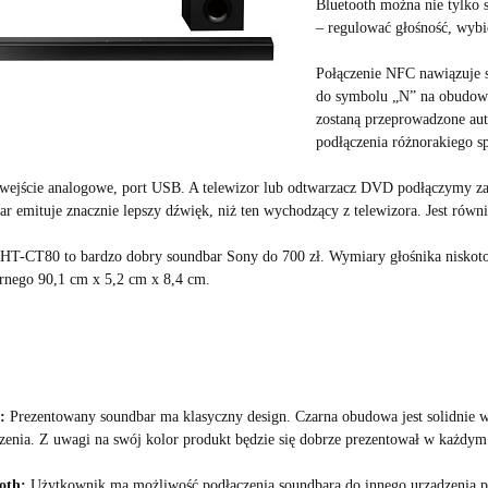
Bluetooth można nie tylko 
– regulować głośność, wybi
Połączenie NFC nawiązuje si
do symbolu „N” na obudowi
zostaną przeprowadzone au
podłączenia różnorakiego sp
u wejście analogowe, port USB. A telewizor lub odtwarzacz DVD podłączymy
ar emituje znacznie lepszy dźwięk, niż ten wychodzący z telewizora. Jest rów
HT-CT80 to bardzo dobry soundbar Sony do 700 zł. Wymiary głośnika niskoto
tarnego 90,1 cm x 5,2 cm x 8,4 cm.
:
Prezentowany soundbar ma klasyczny design. Czarna obudowa jest solidnie 
zenia. Z uwagi na swój kolor produkt będzie się dobrze prezentował w każdym
oth:
Użytkownik ma możliwość podłączenia soundbara do innego urządzenia 