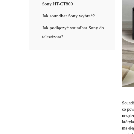
Sony HT-CT800
Jak soundbar Sony wybrać?
Jak podłączyć soundbar Sony do
telewizora?
Soundb
co pow
urządz
któryk
ma ele