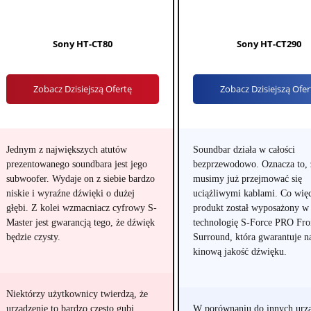
Sony HT-CT80
Sony HT-CT290
Zobacz Dzisiejszą Ofertę
Zobacz Dzisiejszą Ofer
Jednym z największych atutów
Soundbar działa w całości
prezentowanego soundbara jest jego
bezprzewodowo. Oznacza to, 
subwoofer. Wydaje on z siebie bardzo
musimy już przejmować się
niskie i wyraźne dźwięki o dużej
uciążliwymi kablami. Co więc
głębi. Z kolei wzmacniacz cyfrowy S-
produkt został wyposażony w
Master jest gwarancją tego, że dźwięk
technologię S-Force PRO Fro
będzie czysty.
Surround, która gwarantuje 
kinową jakość dźwięku.
Niektórzy użytkownicy twierdzą, że
urządzenie to bardzo często gubi
W porównaniu do innych urz