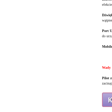
efekcie
Dźwię
wątpie
Port 
do urz
Mobiln
Wady
Pilot 
zacinaj