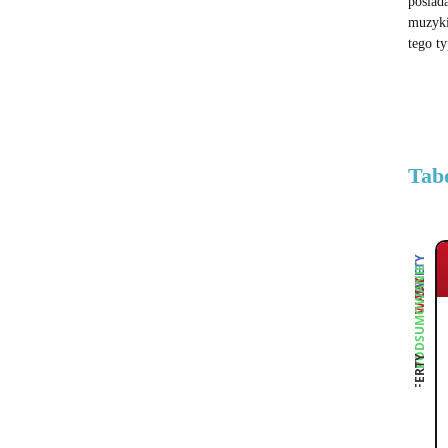
posiad
muzyki
tego ty
Tab
ZALETY
PODSUMOWANIE
WADY
OFERTY