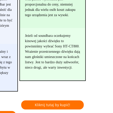
bar jest
proporcjonalna do ceny, niemniej
leźć dla
jednak dla wielu osób koszt zakupu
lnie na
tego urządzenia jest za wysoki.
że to być
którym
Jeżeli od soundbara oczekujemy
kinowej jakości dźwięku to
powinniśmy wybrać Sony HT-CT800.
aźny i
Wrażenie przestrzennego dźwięku dają
m wraz z
nam głośniki umieszczone na końcach
ę z tego
listwy. Jest to bardzo duży subwoofer,
obytu w
nieco drogi, ale warty inwestycji.
iększy
Kliknij tutaj by kupić!