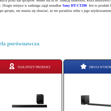
anych przez nas sprzętów. Model ma m.in. funkcję Bluetooth, która umożliwia s
. Drugie miejsce w rankingu zajął soundbar
Sony HT-CT290
. Jest to produkt
pu sprzętu, nie musisz się obawiać, że nie poradzisz sobie z jego użytkowaniem
ela porównawcza
NAJLEPSZY PRODUKT
DRUGI WYBÓ