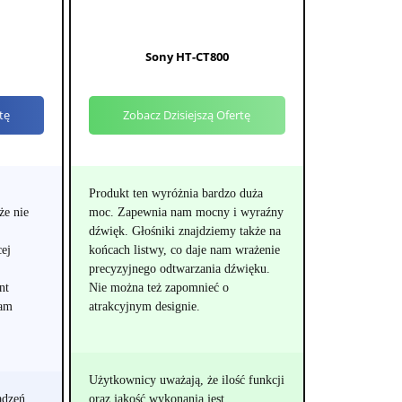
Sony HT-CT800
tę
Zobacz Dzisiejszą Ofertę
Produkt ten wyróżnia bardzo duża
że nie
moc. Zapewnia nam mocny i wyraźny
dźwięk. Głośniki znajdziemy także na
ej
końcach listwy, co daje nam wrażenie
precyzyjnego odtwarzania dźwięku.
nt
Nie można też zapomnieć o
nam
atrakcyjnym designie.
Użytkownicy uważają, że ilość funkcji
ądzeń
oraz jakość wykonania jest