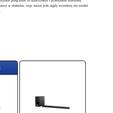
zybkie połączenie ze smartfonem i przesyłanie ulubionej
 łatwy w obsłudze, więc nawet jeśli nigdy wcześniej nie miałeś
.
R