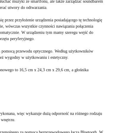
słuchać muzyki ze smartfonu, ale także zarządzać soundbarem
erać utwory do odtwarzania.
ę przez przyłożenie urządzenia posiadającego tę technologię
e, wówczas wszystkie czynności nawiązania połączenia
tomatycznie. W urządzeniu tym mamy szeregu wejść do
rzętu peryferyjnego.
 za pomocą przewodu optycznego. Według użytkowników
nież wygodny w użytkowaniu i estetyczny.
nowego to 16,5 cm x 24,3 cm x 29,6 cm, a głośnika
wykonana, więc wykazuje dużą odporność na różnego rodzaju
 wnętrzu.
przenośnego za pomocą bezprzewodowego łącza Bluetooth. W