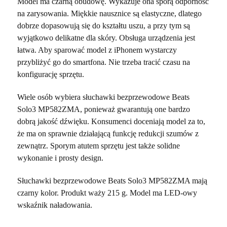
Model ma czarną obudowę. Wykazuje ona sporą odporność
na zarysowania. Miękkie nausznice są elastyczne, dlatego
dobrze dopasowują się do kształtu uszu, a przy tym są
wyjątkowo delikatne dla skóry. Obsługa urządzenia jest
łatwa. Aby sparować model z iPhonem wystarczy
przybliżyć go do smartfona. Nie trzeba tracić czasu na
konfigurację sprzętu.
Wiele osób wybiera słuchawki bezprzewodowe Beats
Solo3 MP582ZMA, ponieważ gwarantują one bardzo
dobrą jakość dźwięku. Konsumenci doceniają model za to,
że ma on sprawnie działającą funkcję redukcji szumów z
zewnątrz. Sporym atutem sprzętu jest także solidne
wykonanie i prosty design.
Słuchawki bezprzewodowe Beats Solo3 MP582ZMA mają
czarny kolor. Produkt waży 215 g. Model ma LED-owy
wskaźnik naładowania.