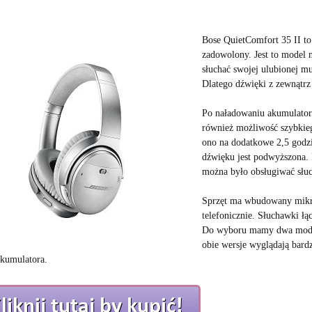
Bose QuietComfort 35 II to
zadowolony. Jest to model 
słuchać swojej ulubionej mu
Dlatego dźwięki z zewnątrz
Po naładowaniu akumulator
również możliwość szybkieg
ono na dodatkowe 2,5 godzi
dźwięku jest podwyższona. 
można było obsługiwać słuch
Sprzęt ma wbudowany mikro
telefonicznie. Słuchawki łą
Do wyboru mamy dwa modele
obie wersje wyglądają bard
akumulatora.