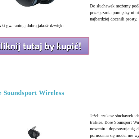
Do słuchawek możemy podł
przełączania pomiędzy nimi
najbardziej docenili prosty
wki gwarantują dobrą jakość dźwięku.
e Soundsport Wireless
Jeżeli szukasz słuchawek id
trafiłeś. Bose Sounsport Wi
noszeniu i dopasowuje się 
poruszania się model nie wy