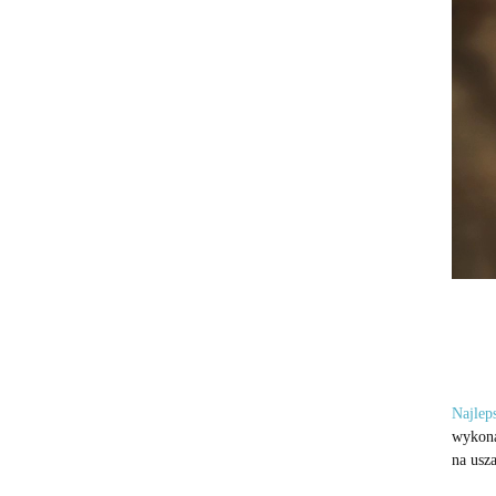
Najlep
wykona
na usza