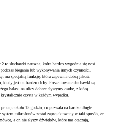
 to słuchawki nauszne, które bardzo wygodnie się nosi.
 podczas biegania lub wykonywania innych czynności,
zęt ma specjalną funkcję, która zapewnia dobrą jakość
 kiedy jest on bardzo cichy. Prezentowane słuchawki są
żego hałasu na ulicy dobrze słyszymy osobę, z którą
 krystalicznie czysta w każdym wypadku.
pracuje około 15 godzin, co pozwala na bardzo długie
y system mikrofonów został zaprojektowany w taki sposób, że
ówcę, a on nie słyszy dźwięków, które nas otaczają,