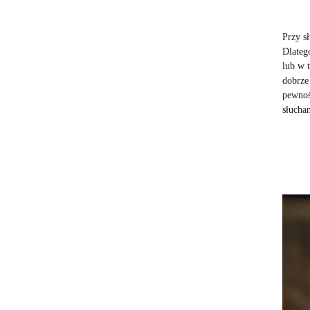
Przy s
Dlateg
lub w 
dobrze
pewnoś
słucha