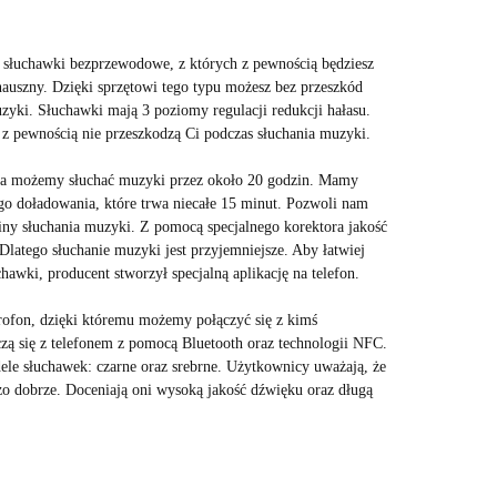
 słuchawki bezprzewodowe, z których z pewnością będziesz
nauszny. Dzięki sprzętowi tego typu możesz bez przeszkód
zyki. Słuchawki mają 3 poziomy regulacji redukcji hałasu.
 z pewnością nie przeszkodzą Ci podczas słuchania muzyki.
a możemy słuchać muzyki przez około 20 godzin. Mamy
o doładowania, które trwa niecałe 15 minut. Pozwoli nam
ny słuchania muzyki. Z pomocą specjalnego korektora jakość
Dlatego słuchanie muzyki jest przyjemniejsze. Aby łatwiej
awki, producent stworzył specjalną aplikację na telefon.
fon, dzięki któremu możemy połączyć się z kimś
czą się z telefonem z pomocą Bluetooth oraz technologii NFC.
 słuchawek: czarne oraz srebrne. Użytkownicy uważają, że
zo dobrze. Doceniają oni wysoką jakość dźwięku oraz długą