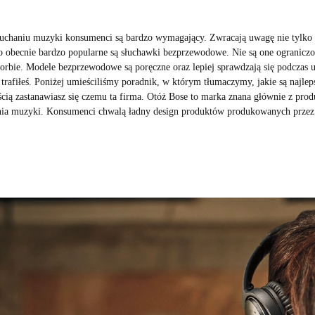
łuchaniu muzyki konsumenci są bardzo wymagający. Zwracają uwagę nie tylko n
o obecnie bardzo popularne są słuchawki bezprzewodowe. Nie są one ograniczon
torbie. Modele bezprzewodowe są poręczne oraz lepiej sprawdzają się podczas up
 trafiłeś. Poniżej umieściliśmy poradnik, w którym tłumaczymy, jakie są naj
cią zastanawiasz się czemu ta firma. Otóż Bose to marka znana głównie z pro
nia muzyki. Konsumenci chwalą ładny design produktów produkowanych przez 