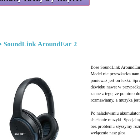
e SoundLink AroundEar 2
Bose SoundLink AroundEar 2
Model nie przeszkadza nam
ponieważ jest on lekki. Spr
dźwięku nawet w przypadku,
znane z tego, że pomimo du
rozmawiamy, a muzyka jest
Po naładowaniu akumulator 
słuchanie muzyki. Specjaln
bez problemu słyszymy rozm
wyłącznie nasz głos.